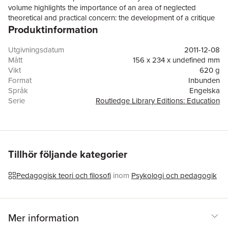
volume highlights the importance of an area of neglected
theoretical and practical concern: the development of a critique
Produktinformation
of the philosophy and policies of the new Right, and of credible
alternative policies.
Utgivningsdatum
2011-12-08
Mått
156 x 234 x undefined mm
Vikt
620 g
Format
Inbunden
Språk
Engelska
Serie
Routledge Library Editions: Education
Antal sidor
268
Förlag
Taylor & Francis Ltd
ISBN
9780415500913
Tillhör följande kategorier
Pedagogisk teori och filosofi
inom
Psykologi och pedagogik
Mer information