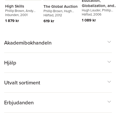
Education,
Globalization, and
High Skills
The Global Auction
Hugh Lauder
,
Phillip
Social Change
Phillip Brown
,
Andy
Phillip Brown
,
Hugh
Brown
Häftad
,
, 2006
Jo-Anne
Green
Inbunden
,
Hugh Lauder
, 2001
Lauder
Häftad
, 2012
,
David Ashton
Dillabough
,
A. H. Halse
1 089 kr
1 879 kr
619 kr
Akademibokhandeln
Hjälp
Utvalt sortiment
Erbjudanden