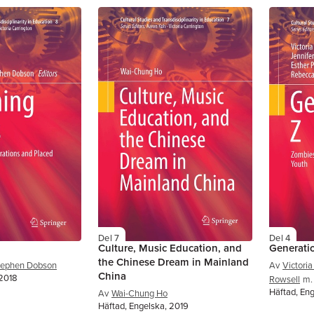
Del 7
Del 4
Culture, Music Education, and
Generati
the Chinese Dream in Mainland
tephen Dobson
Av
Victoria
China
 2018
Rowsell
m. 
Häftad, En
Av
Wai-Chung Ho
Häftad, Engelska, 2019