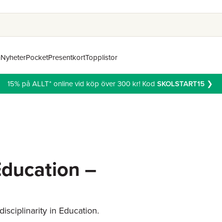
n
Nyheter
Pocket
Presentkort
Topplistor
15% på ALLT* online vid köp över 300 kr! Kod
SKOLSTART15
❯
 Education –
isciplinarity in Education.