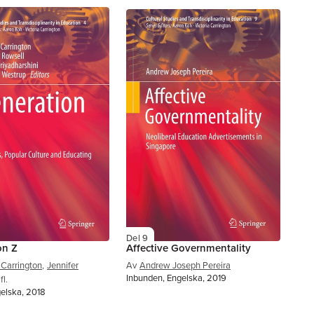
Del 9
on Z
Affective Governmentality
 Carrington
,
Jennifer
Av
Andrew Joseph Pereira
Inbunden, Engelska, 2019
fl.
gelska, 2018