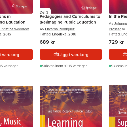
Del 3
ons in
Pedagogies and Curriculums to
In the Re
and Education
(Re)imagine Public Education
Av
Johann
Christine Woodrow
Av
Encarna Rodríguez
Prosser
m. f
a, 2016
Häftad, Engelska, 2016
Häftad, En
689 kr
729 kr
i varukorg
Lägg i varukorg
15 vardagar
Skickas
inom 10-15 vardagar
Skickas
i