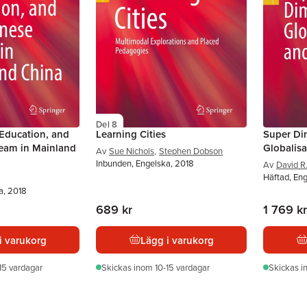
Del 8
 Education, and
Learning Cities
Super Di
eam in Mainland
Globalis
Av
Sue Nichols
,
Stephen Dobson
Inbunden, Engelska, 2018
Av
David R
Häftad, En
a, 2018
689 kr
1 769 kr
i varukorg
Lägg i varukorg
15 vardagar
Skickas
inom 10-15 vardagar
Skickas
i