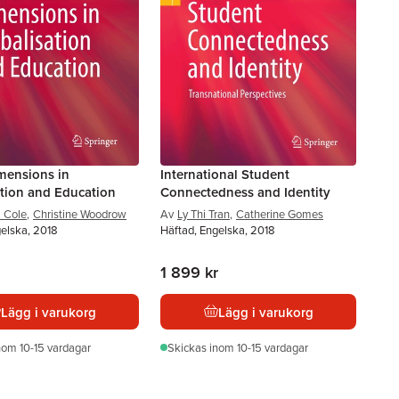
mensions in
International Student
ation and Education
Connectedness and Identity
. Cole
,
Christine Woodrow
Av
Ly Thi Tran
,
Catherine Gomes
gelska, 2018
Häftad, Engelska, 2018
1 899 kr
Lägg i varukorg
Lägg i varukorg
nom 10-15 vardagar
Skickas
inom 10-15 vardagar