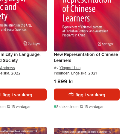
hmicity in Language,
New Representation of Chinese
d Society
Learners
 Andrews
Av
Yingmei Luo
gelska, 2022
Inbunden, Engelska, 2021
1 899 kr
Lägg i varukorg
Lägg i varukorg
nom 10-15 vardagar
Skickas
inom 10-15 vardagar