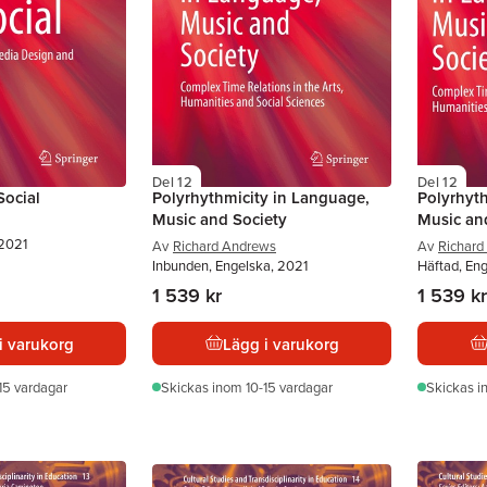
Del 12
Del 12
Social
Polyrhythmicity in Language,
Polyrhyt
Music and Society
Music an
 2021
Av
Richard Andrews
Av
Richard
Inbunden, Engelska, 2021
Häftad, En
1 539 kr
1 539 kr
i varukorg
Lägg i varukorg
15 vardagar
Skickas
inom 10-15 vardagar
Skickas
i