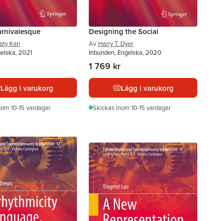
arnivalesque
Designing the Social
Katy Kan
Av
Harry T. Dyer
gelska, 2021
Inbunden, Engelska, 2020
1 769 kr
Lägg i varukorg
Lägg i varukorg
nom 10-15 vardagar
Skickas
inom 10-15 vardagar