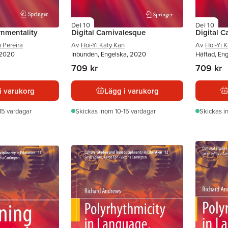
Del 10
Del 10
rnmentality
Digital Carnivalesque
Digital C
 Pereira
Av
Hoi-Yi Katy Kan
Av
Hoi-Yi 
 2020
Inbunden, Engelska, 2020
Häftad, En
709 kr
709 kr
i varukorg
Lägg i varukorg
15 vardagar
Skickas
inom 10-15 vardagar
Skickas
i