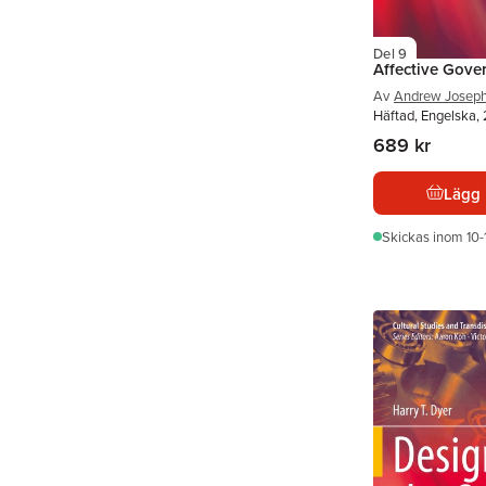
Del 9
Affective Gove
Av
Andrew Joseph
Häftad, Engelska,
689 kr
Lägg 
Skickas
inom 10-