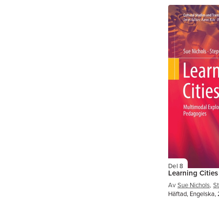
Del 8
Learning Cities
Av
Sue Nichols
,
S
Häftad, Engelska,