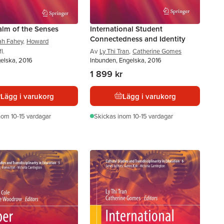
alm of the Senses
International Student
Connectedness and Identity
ah Fahey
,
Howard
l.
Av
Ly Thi Tran
,
Catherine Gomes
gelska, 2016
Inbunden, Engelska, 2016
1 899 kr
Lägg i varukorg
Lägg i varukorg
nom 10-15 vardagar
Skickas
inom 10-15 vardagar