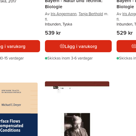
Bayern - Natur und Technik:
Bayern - 
lska, 2017
Biologie
Biologie
Av
Iris Angermann
,
Tanja Berthold
m.
Av
Iris An
fl.
fl.
Inbunden, Tyska
Inbunden, 
539 kr
529 kr
g i varukorg
Lägg i varukorg
10-15 vardagar
Skickas
inom 3-6 vardagar
Skickas
i