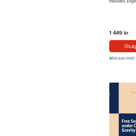
Inbunden, Enge
1 449 kr
Läg
Skickas
inom 