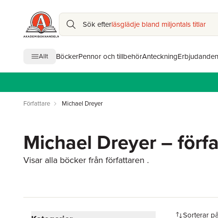
Sök efter
läsglädje bland miljontals titlar
Böcker
Pennor och tillbehör
Anteckning
Erbjudande
Allt
Författare
Michael Dreyer
Michael Dreyer – förfa
Visar alla böcker från författaren .
Hoppa över filtreringsmeny
Sorterar p