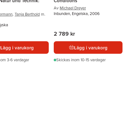
Natur und Technik:
Conditions
Av
Michael Dreyer
Inbunden, Engelska, 2006
germann
,
Tanja Berthold
m.
Tyska
2 789 kr
Lägg i varukorg
Lägg i varukorg
nom 3-6 vardagar
Skickas
inom 10-15 vardagar