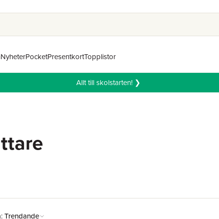
n
Nyheter
Pocket
Presentkort
Topplistor
Allt till skolstarten! ❯
ttare
å:
Trendande