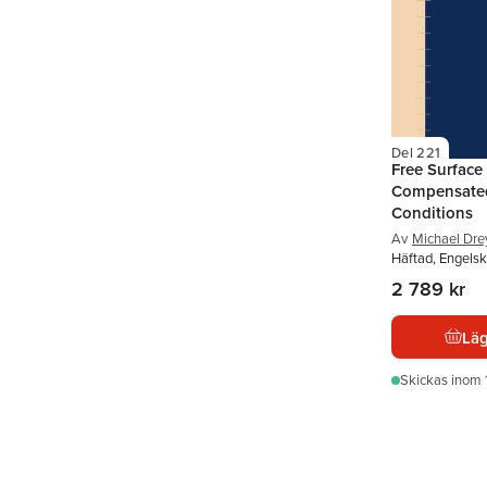
Del 221
Free Surface
Compensated
Conditions
Av
Michael Dre
Häftad, Engelsk
2 789 kr
Läg
Skickas
inom 