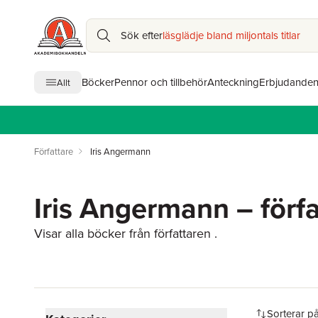
Sök efter
läsglädje bland miljontals titlar
Böcker
Pennor och tillbehör
Anteckning
Erbjudande
Allt
Författare
Iris Angermann
Iris Angermann – förfa
Visar alla böcker från författaren .
Hoppa över filtreringsmeny
Sorterar p