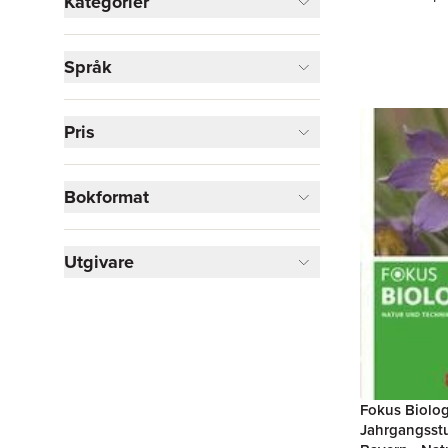
Kategorier
Böcker
Språk
Läromedel
2
Visa fler
Pris
Visa fler
Bokformat
Utgivare
Fokus Biolog
Jahrgangsst