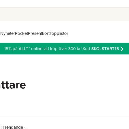
n
Nyheter
Pocket
Presentkort
Topplistor
15% på ALLT* online vid köp över 300 kr! Kod
SKOLSTART15
❯
ttare
å:
Trendande