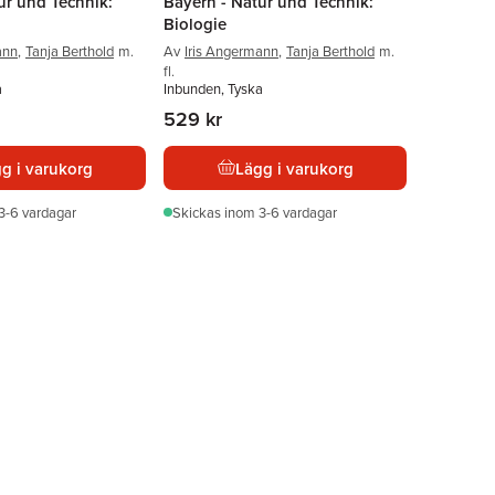
ur und Technik:
Bayern - Natur und Technik:
Biologie
ann
,
Tanja Berthold
m.
Av
Iris Angermann
,
Tanja Berthold
m.
fl.
a
Inbunden, Tyska
529 kr
g i varukorg
Lägg i varukorg
3-6 vardagar
Skickas
inom 3-6 vardagar