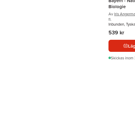
Bayern - Nat
Biologie
Av
Iris Angerm
fl.
Inbunden, Tysk
539 kr
Läg
Skickas
inom 