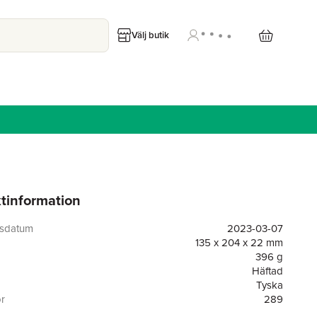
Välj butik
tinformation
gsdatum
2023-03-07
135 x 204 x 22 mm
396 g
Häftad
Tyska
or
289
Europäische Verlagsanst.