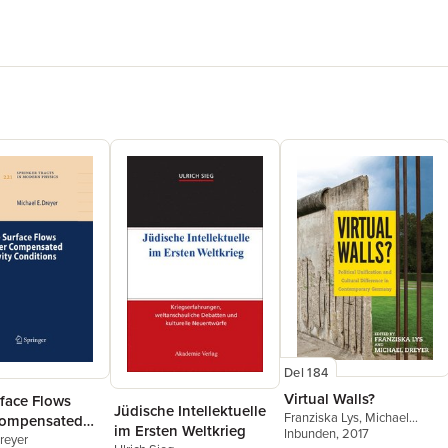
Del 184
Virtual Walls?
rface Flows
Jüdische Intellektuelle
Franziska Lys
,
Michael
Compensated
im Ersten Weltkrieg
Dreyer
Inbunden
, 2017
 Conditions
reyer