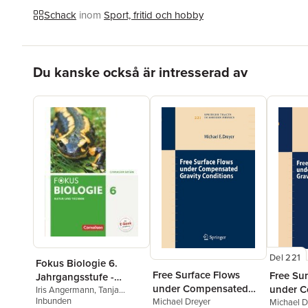
Schack
inom
Sport, fritid och hobby
Hoppa över listan
Du kanske också är intresserad av
Del 221
Fokus Biologie 6.
Free Surface Flows
Free Su
Jahrgangsstufe -
under Compensated
under 
Gymnasium Bayern -
Iris Angermann
,
Tanja
Berthold
Inbunden
,
Roland Biernacki
,
Gravity Conditions
Michael Dreyer
Gravity
Michael D
Natur und Technik: