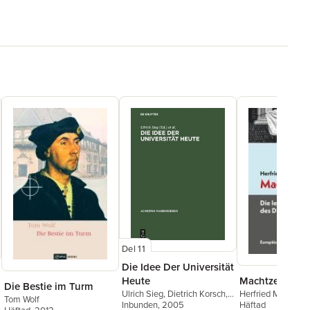
Del 11
Die Idee Der Universität
Machtzerfall
Heute
Die Bestie im Turm
Herfried Münkler
Ulrich Sieg
,
Dietrich Korsch
,
Tom Wolf
Häftad
Theo Schiller
Inbunden
, 2005
,
Gerhard