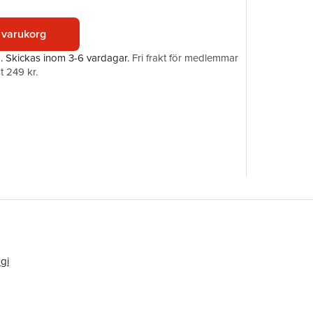
ISBN
 varukorg
a.
Skickas
inom 3-6 vardagar
.
Fri frakt för medlemmar
t 249 kr.
gi