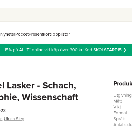
n
Nyheter
Pocket
Presentkort
Topplistor
15% på ALLT* online vid köp över 300 kr! Kod
SKOLSTART15
❯
 Lasker - Schach,
Produk
phie, Wissenschaft
Utgivnin
Mått
Vikt
023
Format
r
,
Ulrich Sieg
Språk
Antal sid
Förlag