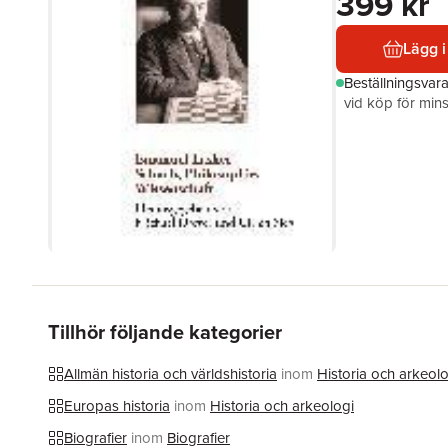
399 kr
Lägg i
Beställningsvar
vid köp för mins
Tillhör följande kategorier
Allmän historia och världshistoria
inom
Historia och arkeolo
Europas historia
inom
Historia och arkeologi
Biografier
inom
Biografier