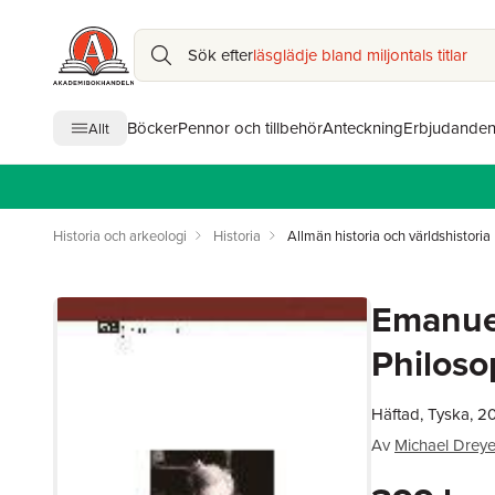
Sök efter
läsglädje bland miljontals titlar
Böcker
Pennor och tillbehör
Anteckning
Erbjudande
Allt
Historia och arkeologi
Historia
Allmän historia och världshistoria
Emanuel
Philoso
Häftad, Tyska, 2
Av
Michael Dreye