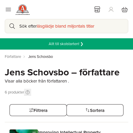
Sök efter
läsglädje bland miljontals titlar
Allt till skolstarten! ❯
Författare
Jens Schovsbo
Jens Schovsbo – författare
Visar alla böcker från författaren .
6
produkter
Filtrera
Sortera
Improving Intellectual Property