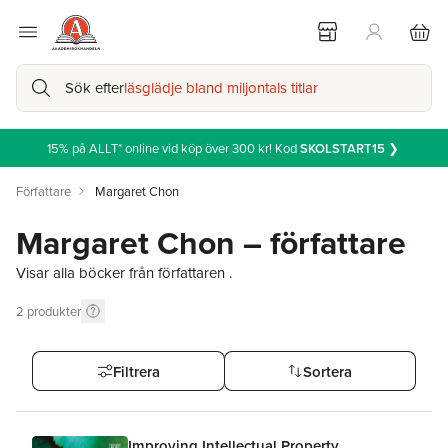
Sök efter
läsglädje bland miljontals titlar
15% på ALLT* online vid köp över 300 kr! Kod
SKOLSTART15
❯
Författare
Margaret Chon
Margaret Chon – författare
Visar alla böcker från författaren .
2
produkter
Filtrera
Sortera
Improving Intellectual Property