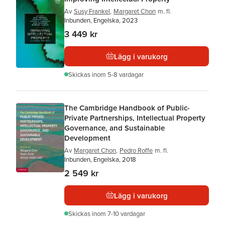
Av
Susy Frankel
,
Margaret Chon
m. fl.
Inbunden, Engelska, 2023
3 449 kr
Lägg i varukorg
Skickas
inom 5-8 vardagar
The Cambridge Handbook of Public-
Private Partnerships, Intellectual Property
Governance, and Sustainable
Development
Av
Margaret Chon
,
Pedro Roffe
m. fl.
Inbunden, Engelska, 2018
2 549 kr
Lägg i varukorg
Skickas
inom 7-10 vardagar