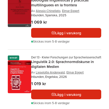
Ideologías lingueísticas y prácticas
multilinguees en la frontera
Av
Alessio Chinellato
,
Elmar Eggert
Inbunden, Spanska, 2025
1 069 kr
Lägg i varukorg
Skickas
inom 5-8 vardagar
Del 13 - Kieler Forschungen zur Sprachwissenschaft
NYHET
Linguistik 2.0: Sprachnormdiskurse in
digitalen Medien
Av
Lieselotte Anderwald
,
Elmar Eggert
Inbunden, Engelska, 2026
1 019 kr
Lägg i varukorg
Skickas
inom 5-8 vardagar