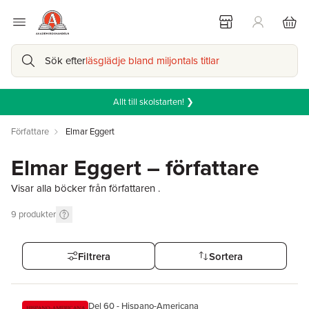
Sök efter
läsglädje bland miljontals titlar
Allt till skolstarten! ❯
Författare
Elmar Eggert
Elmar Eggert – författare
Visar alla böcker från författaren .
9
produkter
Filtrera
Sortera
Del 60 - Hispano-Americana