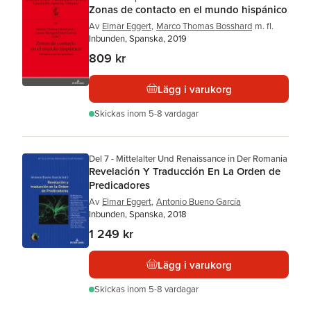
Zonas de contacto en el mundo hispánico
Av
Elmar Eggert
,
Marco Thomas Bosshard
m. fl.
Inbunden, Spanska, 2019
809 kr
Lägg i varukorg
Skickas
inom 5-8 vardagar
Del 7 - Mittelalter Und Renaissance in Der Romania
Revelación Y Traducción En La Orden de
Predicadores
Av
Elmar Eggert
,
Antonio Bueno García
Inbunden, Spanska, 2018
1 249 kr
Lägg i varukorg
Skickas
inom 5-8 vardagar