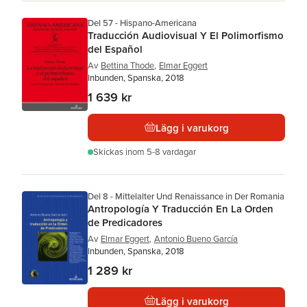
Del 57 - Hispano-Americana
Traducción Audiovisual Y El Polimorfismo
del Español
Av
Bettina Thode
,
Elmar Eggert
Inbunden, Spanska, 2018
1 639 kr
Lägg i varukorg
Skickas
inom 5-8 vardagar
Del 8 - Mittelalter Und Renaissance in Der Romania
Antropología Y Traducción En La Orden
de Predicadores
Av
Elmar Eggert
,
Antonio Bueno García
Inbunden, Spanska, 2018
1 289 kr
Lägg i varukorg