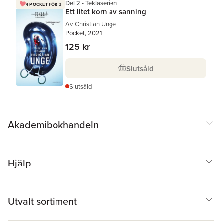
Del 2 - Teklaserien
4 POCKET FÖR 3
Ett litet korn av sanning
Av
Christian Unge
Pocket, 2021
125 kr
Slutsåld
Slutsåld
Akademibokhandeln
Hjälp
Utvalt sortiment