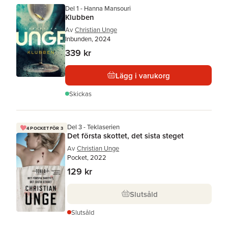
Del 1 - Hanna Mansouri
Klubben
Av
Christian Unge
Inbunden, 2024
339 kr
Lägg i varukorg
Skickas
Del 3 - Teklaserien
4 POCKET FÖR 3
Det första skottet, det sista steget
Av
Christian Unge
Pocket, 2022
129 kr
Slutsåld
Slutsåld