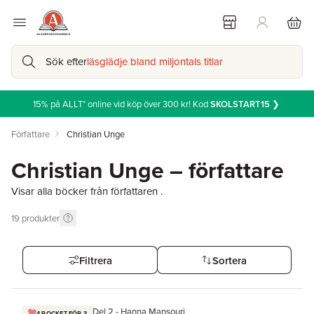
Sök efter
läsglädje bland miljontals titlar
15% på ALLT* online vid köp över 300 kr! Kod
SKOLSTART15
❯
Författare
Christian Unge
Christian Unge – författare
Visar alla böcker från författaren .
19
produkter
Filtrera
Sortera
Del 2 - Hanna Mansouri
4 POCKET FÖR 3