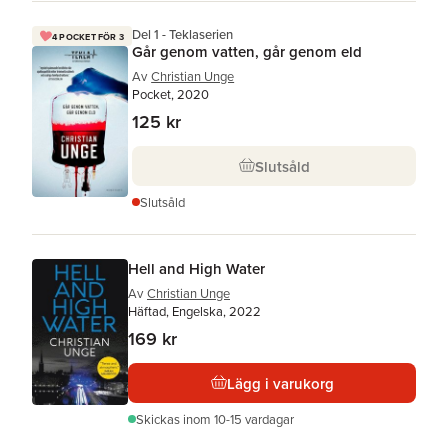
Del 1 - Teklaserien
4 POCKET FÖR 3
Går genom vatten, går genom eld
Av
Christian Unge
Pocket, 2020
125 kr
Slutsåld
Slutsåld
Hell and High Water
Av
Christian Unge
Häftad, Engelska, 2022
169 kr
Lägg i varukorg
Skickas
inom 10-15 vardagar