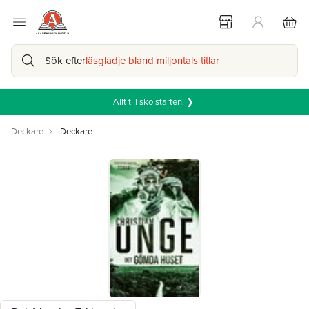
Sök efter
läsglädje bland miljontals titlar
Allt till skolstarten! ❯
Deckare
Deckare