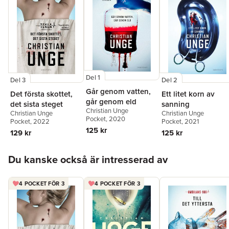
Del 1
Del 3
Del 2
Går genom vatten,
Det första skottet,
Ett litet korn av
går genom eld
det sista steget
sanning
Christian Unge
Christian Unge
Christian Unge
Pocket
, 2020
Pocket
, 2022
Pocket
, 2021
125 kr
129 kr
125 kr
Hoppa över listan
Du kanske också är intresserad av
4 POCKET FÖR 3
4 POCKET FÖR 3