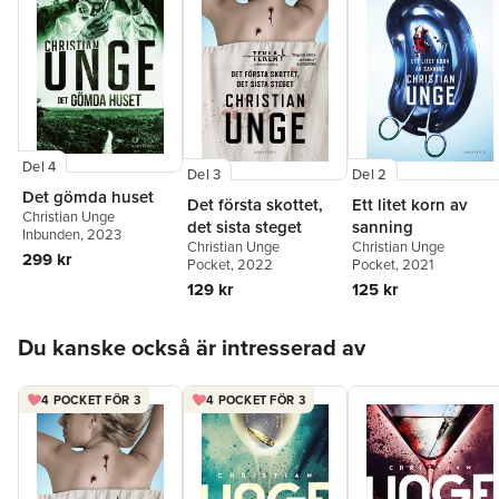
Del 4
Del 3
Del 2
Det gömda huset
Det första skottet,
Ett litet korn av
Christian Unge
det sista steget
sanning
Inbunden
, 2023
Christian Unge
Christian Unge
299 kr
Pocket
, 2022
Pocket
, 2021
129 kr
125 kr
Hoppa över listan
Du kanske också är intresserad av
4 POCKET FÖR 3
4 POCKET FÖR 3