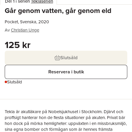
Del 1 i serien
Teklaserien
Går genom vatten, går genom eld
Pocket, Svenska, 2020
Av
Christian Unge
125 kr
Slutsåld
Reservera i butik
Slutsåld
Tekla är akutläkare på Nobelsjukhuset i Stockholm. Djärvt och
proffsigt hanterar hon de flesta situationer på akuten. Privat bär
hon dock på mörka hemligheter: uppväxten i en missbruksmiljö,
sina egna bomber och förmågan som är hennes främsta