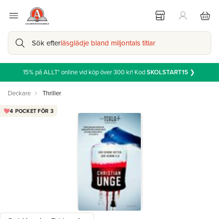
Sök efter
läsglädje bland miljontals titlar
15% på ALLT* online vid köp över 300 kr! Kod
SKOLSTART15
❯
Deckare
Thriller
4 POCKET FÖR 3