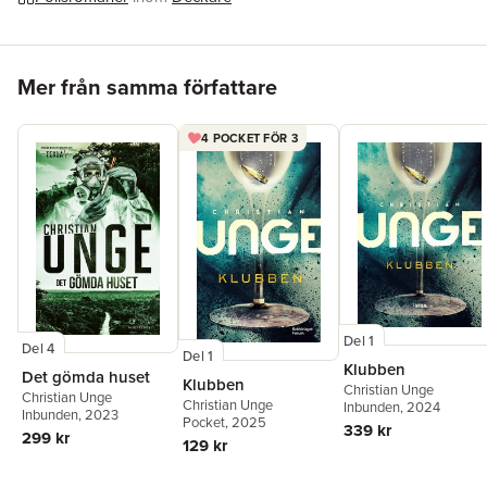
Hoppa över listan
Mer från samma författare
4 POCKET FÖR 3
Del 1
Del 4
Del 1
Klubben
Det gömda huset
Klubben
Christian Unge
Christian Unge
Christian Unge
Inbunden
, 2024
Inbunden
, 2023
Pocket
, 2025
339 kr
299 kr
129 kr