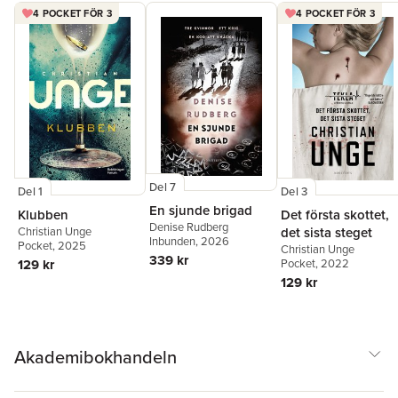
4 POCKET FÖR 3
4 POCKET FÖR 3
Del 7
Del 1
Del 3
En sjunde brigad
Klubben
Det första skottet,
Denise Rudberg
Christian Unge
det sista steget
Inbunden
, 2026
Pocket
, 2025
Christian Unge
339 kr
129 kr
Pocket
, 2022
129 kr
Akademibokhandeln