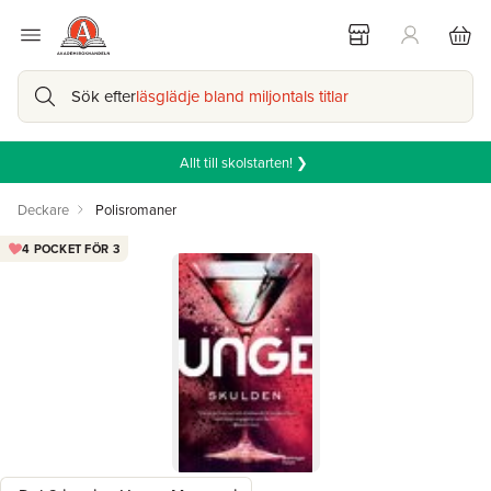
Sök efter
läsglädje bland miljontals titlar
Allt till skolstarten! ❯
Deckare
Polisromaner
4 POCKET FÖR 3