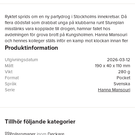
Ryktet sprids om en ny partydrog i Stockholms innekretsar. Då
flera dödsfall som drabbat unga på klubbarna runt Stureplan
misstänks vara kopplade till drogen, hamnar fallet hos
avdelningen för grova brott på Kungsholmen. Hanna Mansouri
och hennes kolleger ställs inför en kamp mot klockan innan fler
Produktinformation
ungdomar dör. Var finns källan? Vem langar och vem är säljare?
Ett nätverk av kriminella gäng vill ta del av den värdefulla kakan.
Samtidigt oroar sig Hanna för sin tonårsdotter Sherin, som
Utgivningsdatum
2026-03-12
tillbringar alltmer tid ute i Stockholmsnatten.
Mått
190 x 40 x 110 mm
"Skulden" är Christian Unges andra spänningsroman i serien
Vikt
280 g
om Hanna Mansouri. Liksom i den första boken i serien,
Format
Pocket
"Klubben", rör sig handlingen bland människorna i den
Språk
Svenska
nöjestörstande nattliga huvudstaden.
Serie
Hanna Mansouri
Antal sidor
479
Förlag
Bokförlaget Forum
Medarbetare
Nils Olsson
ISBN
9789137166582
Miljömärkning
FSC
Tillhör följande kategorier
Polisromaner
inom
Deckare