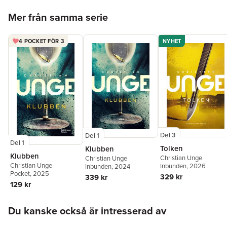
Hoppa över listan
Mer från samma serie
4 POCKET FÖR 3
NYHET
Del 3
Del 1
Del 1
Tolken
Klubben
Klubben
Christian Unge
Christian Unge
Christian Unge
Inbunden
, 2026
Inbunden
, 2024
Pocket
, 2025
329 kr
339 kr
129 kr
Hoppa över listan
Du kanske också är intresserad av