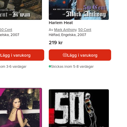
Harlem Heat
50 Cent
Av
Mark Anthony
,
50 Cent
gelska, 2007
Häftad, Engelska, 2007
219 kr
Lägg i varukorg
Lägg i varukorg
nom 3-6 vardagar
Skickas
inom 5-8 vardagar