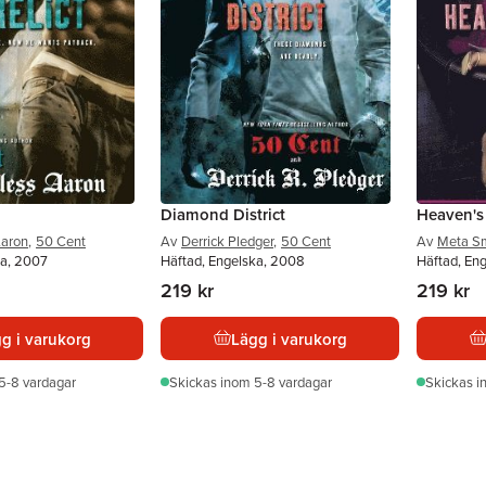
Diamond District
Heaven's
Aaron
,
50 Cent
Av
Derrick Pledger
,
50 Cent
Av
Meta S
ka, 2007
Häftad, Engelska, 2008
Häftad, En
219 kr
219 kr
g i varukorg
Lägg i varukorg
5-8 vardagar
Skickas
inom 5-8 vardagar
Skickas
i