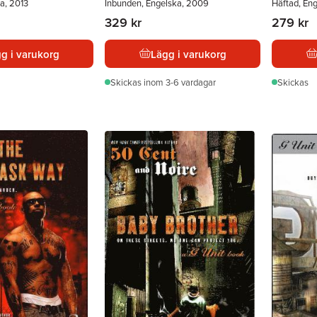
a, 2013
Inbunden, Engelska, 2009
Häftad, En
329 kr
279 kr
g i varukorg
Lägg i varukorg
Skickas
inom 3-6 vardagar
Skickas