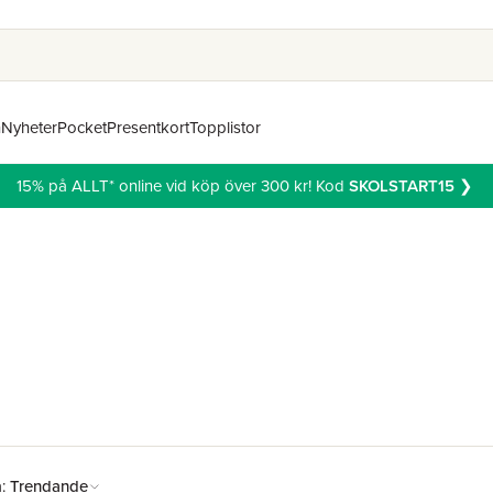
n
Nyheter
Pocket
Presentkort
Topplistor
15% på ALLT* online vid köp över 300 kr! Kod
SKOLSTART15
❯
å:
Trendande