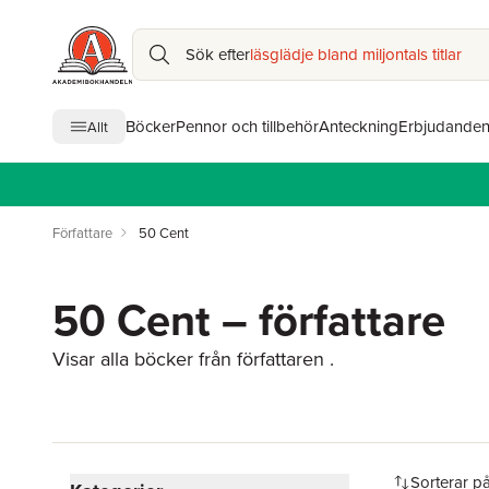
Sök efter
läsglädje bland miljontals titlar
Böcker
Pennor och tillbehör
Anteckning
Erbjudande
Allt
Författare
50 Cent
50 Cent – författare
Visar alla böcker från författaren .
Hoppa över filtreringsmeny
Sorterar p