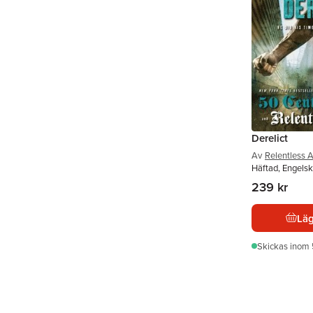
Derelict
Av
Relentless 
Häftad, Engels
239 kr
Läg
Skickas
inom 