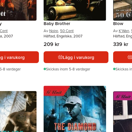
y
Baby Brother
Blow
Cent
Av
Noire
,
50 Cent
Av
K'Wan
,
ka, 2007
Häftad, Engelska, 2007
Häftad, En
209 kr
339 kr
g i varukorg
Lägg i varukorg
5-8 vardagar
Skickas
inom 5-8 vardagar
Skickas
i