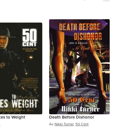
ces to Weight
Death Before Dishonor
t
Av
Nikki Turner
,
50 Cent