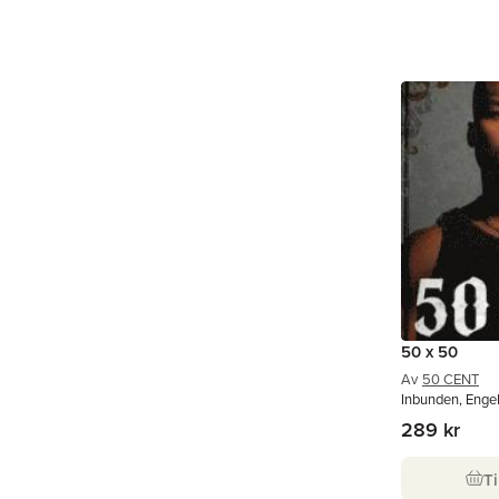
50 x 50
Av
50 CENT
Inbunden, Enge
289 kr
Ti