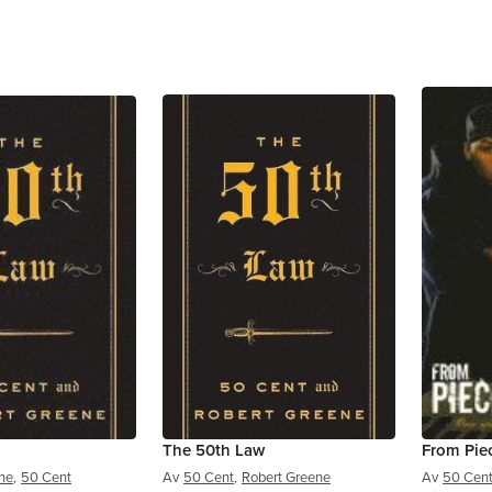
The 50th Law
From Pie
ne
,
50 Cent
Av
50 Cent
,
Robert Greene
Av
50 Cen