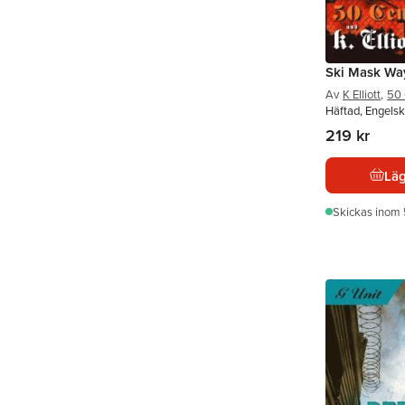
Ski Mask Wa
Av
K Elliott
,
50 
Häftad, Engels
219 kr
Läg
Skickas
inom 