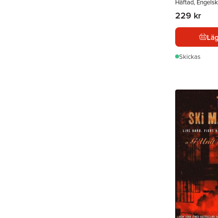
Häftad, Engelsk
229 kr
Läg
Skickas