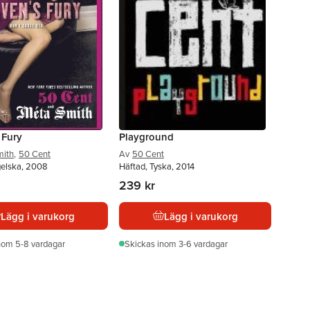
 Fury
Playground
mith
,
50 Cent
Av
50 Cent
gelska, 2008
Häftad, Tyska, 2014
239 kr
Lägg i varukorg
Lägg i varukorg
nom 5-8 vardagar
Skickas
inom 3-6 vardagar