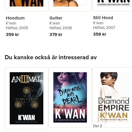
Still Hood
Hoodlum
Gutter
K'wan
K'wan
K'wan
Häftad
, 2007
Häftad
, 2005
Häftad
, 2008
359 kr
359 kr
379 kr
Hoppa över listan
Du kanske också är intresserad av
Del 2