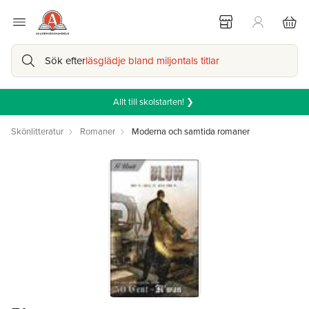
Sök efter
läsglädje bland miljontals titlar
Allt till skolstarten! ❯
Skönlitteratur
Romaner
Moderna och samtida romaner