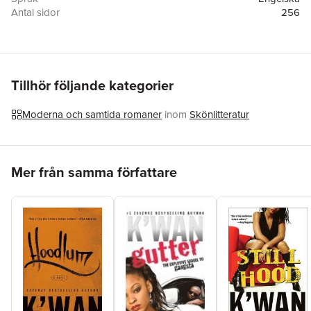
Antal sidor
256
Förlag
Gallery Books/G-Unit
ISBN
9781416540601
Tillhör följande kategorier
Moderna och samtida romaner
inom
Skönlitteratur
Hoppa över listan
Mer från samma författare