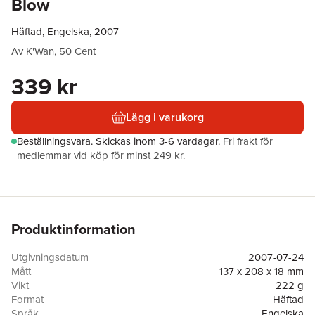
Blow
Häftad, Engelska, 2007
Av
K'Wan
,
50 Cent
339 kr
Lägg i varukorg
Beställningsvara.
Skickas
inom 3-6 vardagar
.
Fri frakt för
medlemmar vid köp för minst 249 kr.
Produktinformation
Utgivningsdatum
2007-07-24
Mått
137 x 208 x 18 mm
Vikt
222 g
Format
Häftad
Språk
Engelska