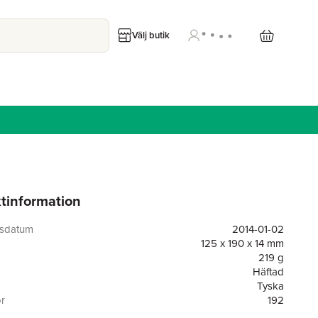
Välj butik
tinformation
gsdatum
2014-01-02
125 x 190 x 14 mm
219 g
Häftad
Tyska
or
192
14004