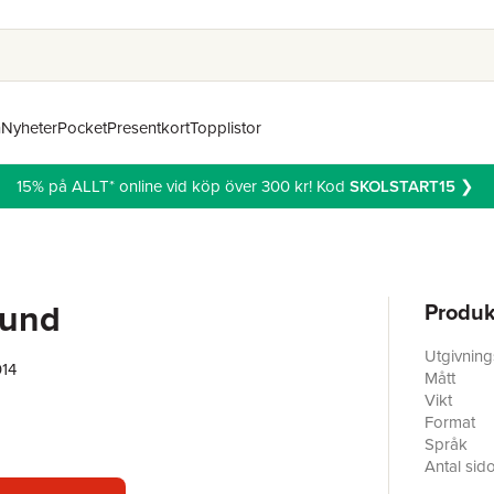
n
Nyheter
Pocket
Presentkort
Topplistor
15% på ALLT* online vid köp över 300 kr! Kod
SKOLSTART15
❯
ound
Produk
Utgivnin
014
Mått
Vikt
Format
Språk
Antal sid
Upplaga