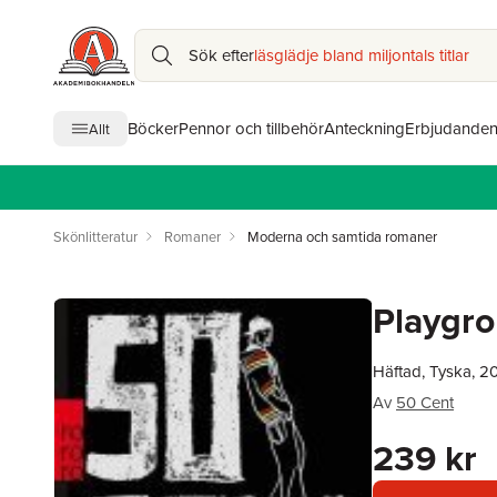
Sök efter
läsglädje bland miljontals titlar
Böcker
Pennor och tillbehör
Anteckning
Erbjudande
Allt
Skönlitteratur
Romaner
Moderna och samtida romaner
Playgr
Häftad, Tyska, 2
Av
50 Cent
239 kr