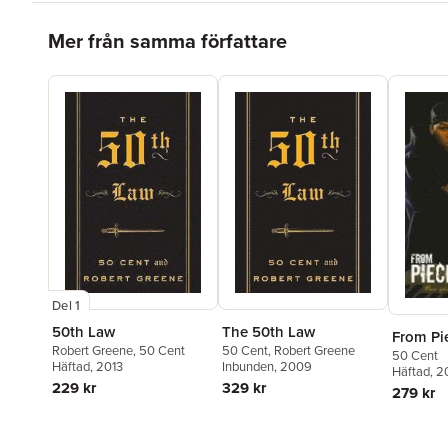
Hoppa över listan
Mer från samma författare
Del 1
50th Law
The 50th Law
From Pi
Robert Greene
,
50 Cent
50 Cent
,
Robert Greene
50 Cent
Häftad
, 2013
Inbunden
, 2009
Häftad
, 
229 kr
329 kr
279 kr
Hoppa över listan