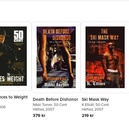
eces to Weight
Death Before Dishonor
Ski Mask Way
Nikki Turner
,
50 Cent
K Elliott
,
50 Cent
2006
Häftad
, 2007
Häftad
, 2007
379 kr
219 kr