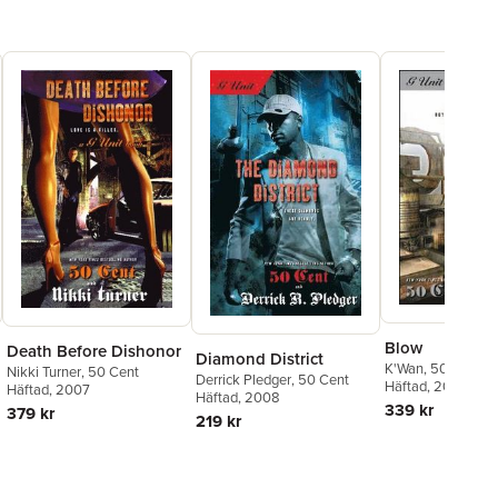
Blow
Death Before Dishonor
Diamond District
K'Wan
,
50 Cent
Nikki Turner
,
50 Cent
Derrick Pledger
,
50 Cent
Häftad
, 2007
Häftad
, 2007
Häftad
, 2008
339 kr
379 kr
219 kr