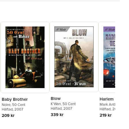
Blow
Harlem Heat
Baby Brother
K'Wan
,
50 Cent
Mark Anthony
,
50
Noire
,
50 Cent
Häftad
, 2007
Häftad
, 2007
Häftad
, 2007
339 kr
219 kr
209 kr