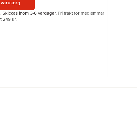
 varukorg
Förlag
ISBN
a.
Skickas
inom 3-6 vardagar
.
Fri frakt för medlemmar
Översätta
t 249 kr.