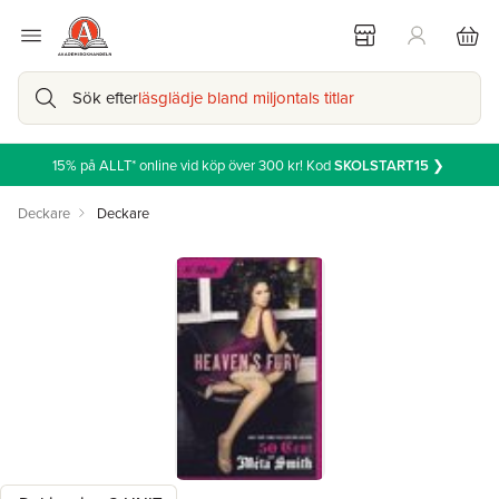
Sök efter
läsglädje bland miljontals titlar
15% på ALLT* online vid köp över 300 kr! Kod
SKOLSTART15
❯
Deckare
Deckare