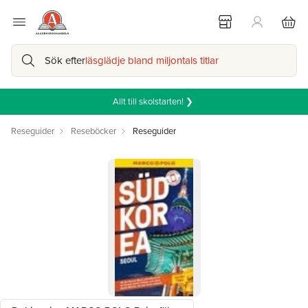
Sök efter
läsglädje bland miljontals titlar
Allt till skolstarten! ❯
Reseguider
Reseböcker
Reseguider