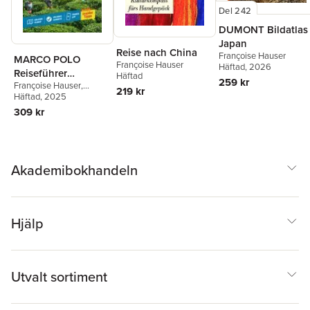
Del 242
DUMONT Bildatlas
Japan
Reise nach China
Françoise Hauser
MARCO POLO
Françoise Hauser
Häftad
, 2026
Reiseführer
Häftad
259 kr
Françoise Hauser
,
Malaysia
219 kr
Claudia Schneider
Häftad
, 2025
309 kr
Akademibokhandeln
Hjälp
Utvalt sortiment