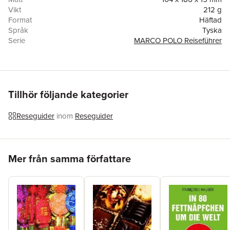
Vikt
212 g
Format
Häftad
Språk
Tyska
Serie
MARCO POLO Reiseführer
Antal sidor
144
Upplaga
25001
Förlag
Mairdumont
ISBN
9783829736916
Tillhör följande kategorier
Reseguider
inom
Reseguider
Hoppa över listan
Mer från samma författare