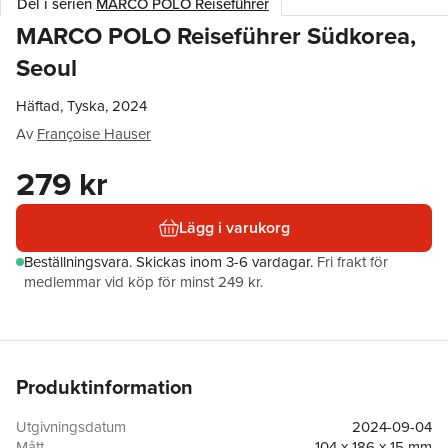
Del i serien
MARCO POLO Reiseführer
MARCO POLO Reiseführer Südkorea,
Seoul
Häftad, Tyska, 2024
Av
Françoise Hauser
279 kr
Lägg i varukorg
Beställningsvara.
Skickas
inom 3-6 vardagar
.
Fri frakt för
medlemmar vid köp för minst 249 kr.
Produktinformation
Utgivningsdatum
2024-09-04
Mått
104 x 186 x 15 mm