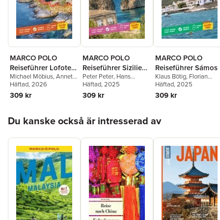
MARCO POLO
MARCO POLO
MARCO POLO
Reiseführer Lofoten
Reiseführer Sizilien,
Reiseführer Sámos
Michael Möbius
,
Annette
Peter Peter
,
Hans
Klaus Bötig
,
Florian
& Vesterålen
Liparische Inseln
Ster
Häftad
, 2026
Bausenhardt
Häftad
, 2025
Schmitz
Häftad
, 2025
,
Klio Verigou
309 kr
309 kr
309 kr
Hoppa över listan
Du kanske också är intresserad av