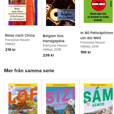
In 80 Fettnäpfchen
Reise nach China
Belgien fürs
um die Welt
Françoise Hauser
Handgepäck
Françoise Hauser
Häftad
Françoise Hauser
Häftad
, 2014
219 kr
Häftad
, 2018
199 kr
239 kr
Hoppa över listan
Mer från samma serie