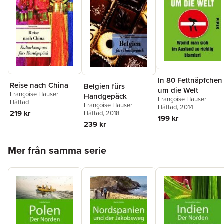
In 80 Fettnäpfchen
Reise nach China
Belgien fürs
um die Welt
Françoise Hauser
Handgepäck
Françoise Hauser
Häftad
Françoise Hauser
Häftad
, 2014
219 kr
Häftad
, 2018
199 kr
239 kr
Hoppa över listan
Mer från samma serie