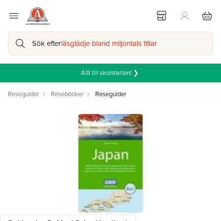
Sök efter
läsglädje bland miljontals titlar
Allt till skolstarten! ❯
Reseguider
Reseböcker
Reseguider