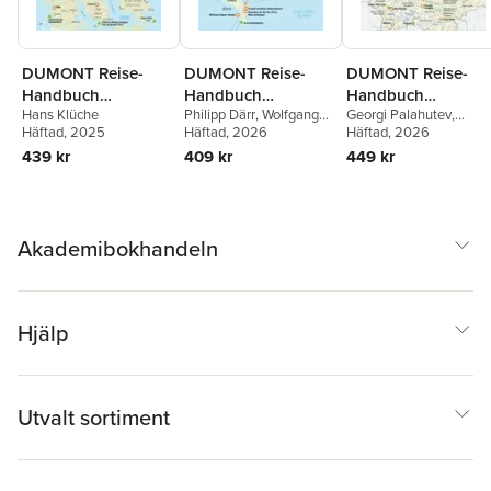
DUMONT Reise-
DUMONT Reise-
DUMONT Reise-
Handbuch
Handbuch
Handbuch
Hans Klüche
Philipp Därr
,
Wolfgang
Georgi Palahutev
,
Reiseführer
Reiseführer
Reiseführer
Häftad
, 2025
Därr
Häftad
, 2026
Simone Böcker
Häftad
, 2026
Dänemark
Seychellen
Bulgarien
439 kr
409 kr
449 kr
Akademibokhandeln
Hjälp
Utvalt sortiment