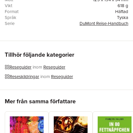
Vikt
618 g
Format
Häftad
Språk
Tyska
Serie
DuMont Reise-Handbuch
Antal sidor
440
Upplaga
26001
Förlag
Dumont Reise Vlg GmbH + C
ISBN
9783770184798
Tillhör följande kategorier
Reseguider
inom
Reseguider
Reseskildringar
inom
Reseguider
Hoppa över listan
Mer från samma författare