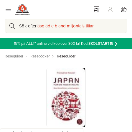
Sök efter
läsglädje bland miljontals titlar
15% på ALLT* online vid köp över 300 kr! Kod
SKOLSTART15
❯
Reseguider
Reseböcker
Reseguider