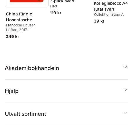
3-pack svart
Kollegieblock A4
Pilot
rutat svart
119 kr
China für die
Kollektion Stora A
Hosentasche
39 kr
Francoise Hauser
Häftad
, 2017
249 kr
Akademibokhandeln
Hjälp
Utvalt sortiment