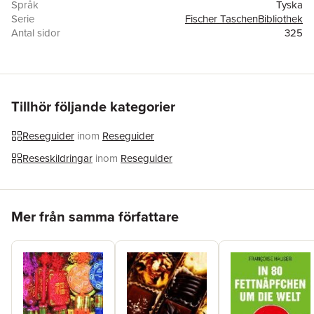
Språk
Tyska
Serie
Fischer TaschenBibliothek
Antal sidor
325
Förlag
FISCHER Taschenbuch
ISBN
9783596521036
Tillhör följande kategorier
Reseguider
inom
Reseguider
Reseskildringar
inom
Reseguider
Hoppa över listan
Mer från samma författare