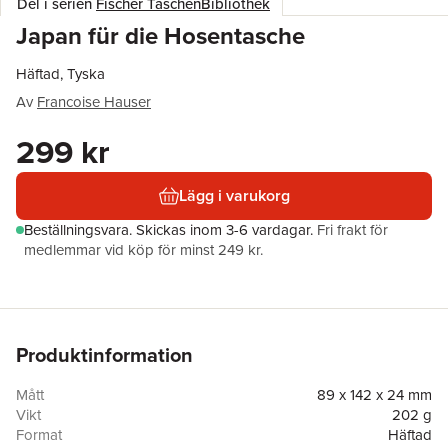
Del i serien
Fischer TaschenBibliothek
Japan für die Hosentasche
Häftad, Tyska
Av
Francoise Hauser
299 kr
Lägg i varukorg
Beställningsvara.
Skickas
inom 3-6 vardagar
.
Fri frakt för
medlemmar vid köp för minst 249 kr.
Produktinformation
Mått
89 x 142 x 24 mm
Vikt
202 g
Format
Häftad