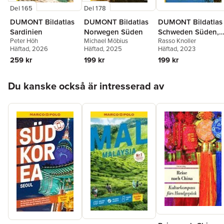
Del 165
Del 178
DUMONT Bildatlas
DUMONT Bildatlas
DUMONT Bildatlas
Sardinien
Norwegen Süden
Schweden Süden,
Peter Höh
Michael Möbius
Rasso Knoller
Stockholm
Häftad
, 2026
Häftad
, 2025
Häftad
, 2023
259 kr
199 kr
199 kr
Hoppa över listan
Du kanske också är intresserad av