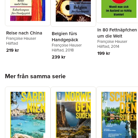
In 80 Fettnäpfchen
Reise nach China
Belgien fürs
um die Welt
Françoise Hauser
Handgepäck
Françoise Hauser
Häftad
Françoise Hauser
Häftad
, 2014
219 kr
Häftad
, 2018
199 kr
239 kr
Hoppa över listan
Mer från samma serie