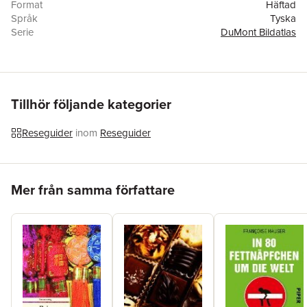
Format
Häftad
Språk
Tyska
Serie
DuMont Bildatlas
Antal sidor
122
Upplaga
26002
Förlag
Dumont Reise Vlg GmbH + C
Medarbetare
Markus Kirchgessner
ISBN
9783616021843
Tillhör följande kategorier
Reseguider
inom
Reseguider
Hoppa över listan
Mer från samma författare