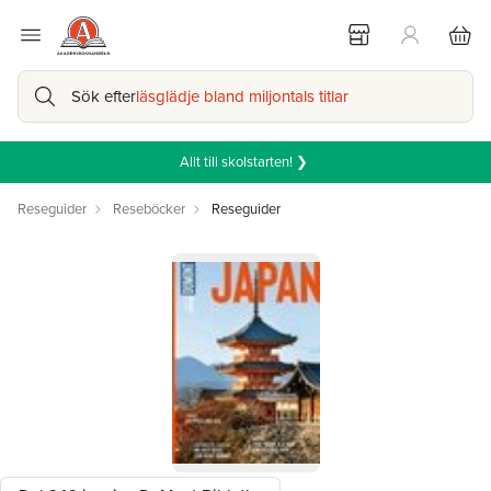
Sök efter
läsglädje bland miljontals titlar
Allt till skolstarten! ❯
Reseguider
Reseböcker
Reseguider