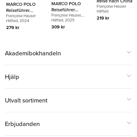
Reise nach China
MARCO POLO
MARCO POLO
Françoise Hauser
Reiseführer
Reiseführer
Häftad
Françoise Hauser
,
Malaysia
Françoise Hauser
Südkorea, Seoul
219 kr
Claudia Schneider
Häftad
, 2025
Häftad
, 2024
309 kr
279 kr
Akademibokhandeln
Hjälp
Utvalt sortiment
Erbjudanden