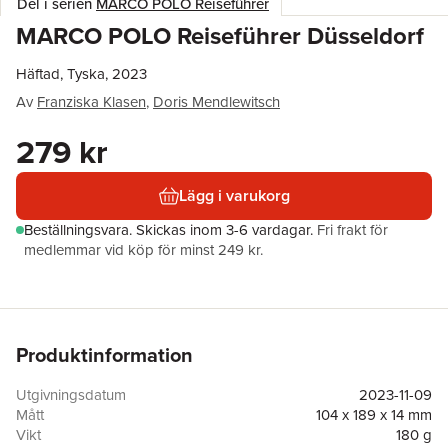
Del i serien
MARCO POLO Reiseführer
MARCO POLO Reiseführer Düsseldorf
Häftad, Tyska, 2023
Av
Franziska Klasen
,
Doris Mendlewitsch
279 kr
Lägg i varukorg
Beställningsvara.
Skickas
inom 3-6 vardagar
.
Fri frakt för
medlemmar vid köp för minst 249 kr.
Produktinformation
Utgivningsdatum
2023-11-09
Mått
104 x 189 x 14 mm
Vikt
180 g