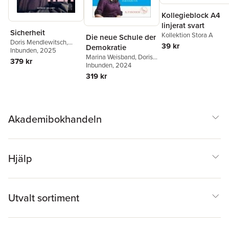
Kollegieblock A4
linjerat svart
Sicherheit
Kollektion Stora A
Die neue Schule der
Doris Mendlewitsch
,
39 kr
Demokratie
Herbert Reul
Inbunden
, 2025
Marina Weisband
,
Doris
379 kr
Mendlewitsch
Inbunden
, 2024
319 kr
Akademibokhandeln
Hjälp
Utvalt sortiment