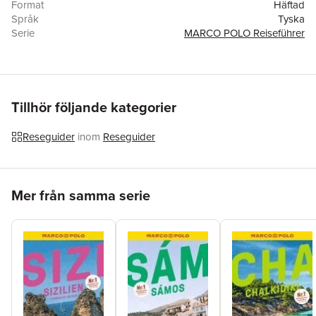
Format
Häftad
Språk
Tyska
Serie
MARCO POLO Reiseführer
Antal sidor
136
Upplaga
24015
Förlag
Mairdumont
ISBN
9783829720335
Tillhör följande kategorier
Reseguider
inom
Reseguider
Hoppa över listan
Mer från samma serie