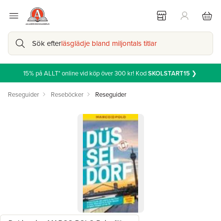
Sök efter
läsglädje bland miljontals titlar
15% på ALLT* online vid köp över 300 kr! Kod
SKOLSTART15
❯
Reseguider
Reseböcker
Reseguider