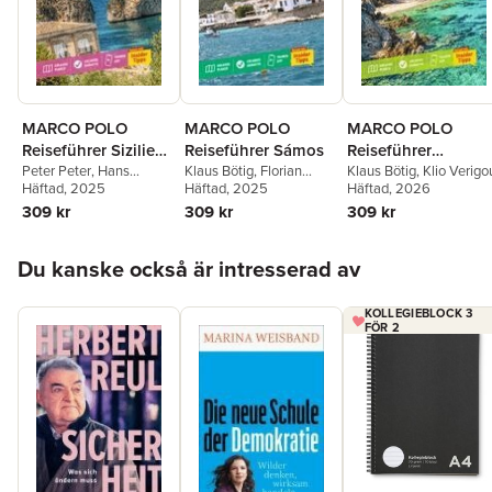
MARCO POLO
MARCO POLO
MARCO POLO
Reiseführer Sizilien,
Reiseführer Sámos
Reiseführer
Liparische Inseln
Peter Peter
,
Hans
Klaus Bötig
,
Florian
Chalkidikí,
Klaus Bötig
,
Klio Verigo
Bausenhardt
Häftad
, 2025
Schmitz
Häftad
, 2025
,
Klio Verigou
Häftad
, 2026
Thessaloníki
309 kr
309 kr
309 kr
Hoppa över listan
Du kanske också är intresserad av
KOLLEGIEBLOCK 3
FÖR 2