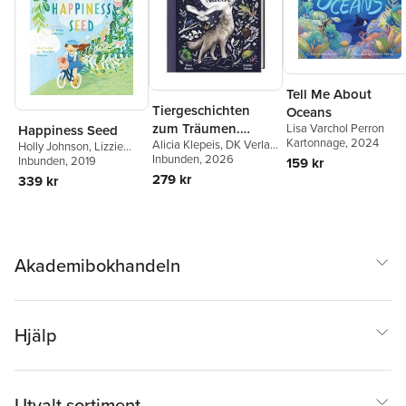
Beard
,
Brian Catling
,
Shami Chakrabarti
,
Chris
Cleave
,
Peter J Conradi
,
Lindsey Davis
Tell Me About
Tiergeschichten
Oceans
zum Träumen.
Lisa Varchol Perron
Happiness Seed
Kartonnage
, 2024
Alicia Klepeis
,
DK Verlag
Zauber der Nacht
Holly Johnson
,
Lizzie
- Kids
Inbunden
, 2026
Nunn
Inbunden
, 2019
159 kr
279 kr
339 kr
Akademibokhandeln
Hjälp
Utvalt sortiment