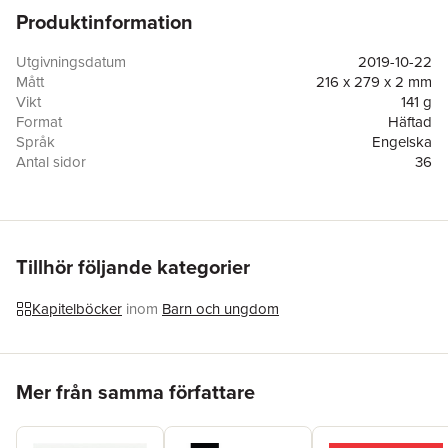
Produktinformation
Utgivningsdatum
2019-10-22
Mått
216 x 279 x 2 mm
Vikt
141 g
Format
Häftad
Språk
Engelska
Antal sidor
36
Förlag
various Australia publishers
Illustratör
Jennifer Falkner
ISBN
9780648510291
Tillhör följande kategorier
Kapitelböcker
inom
Barn och ungdom
Hoppa över listan
Mer från samma författare