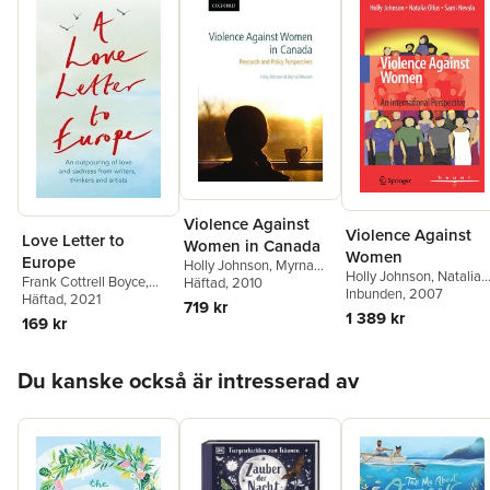
Violence Against
Violence Against
Love Letter to
Women in Canada
Women
Europe
Holly Johnson
,
Myrna
Holly Johnson
,
Natalia
Frank Cottrell Boyce
,
Dawson
Häftad
, 2010
Ollus
Inbunden
,
Sami Nevala
, 2007
William Dalrymple
Häftad
, 2021
,
719 kr
1 389 kr
Margaret Drabble
,
Simon
169 kr
Callow
,
Tony Robinson
,
Tracey Emin
,
J.K.
Hoppa över listan
Rowling
,
Holly Johnson
,
Du kanske också är intresserad av
Pete Townshend
,
Melvyn
Bragg
,
Jeffrey Boakye
,
Onjali Rauf
,
Will Hutton
,
Prue Leith
,
Jonathan
Meades
,
Chris Riddell
,
Philip Ardagh
,
Mary