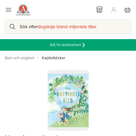
Sök efter
läsglädje bland miljontals titlar
Allt till skolstarten! ❯
Barn och ungdom
Kapitelböcker