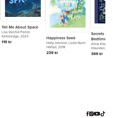
Tell Me About Space
Lisa Varchol Perron
Secrets of the 
Kartonnage
, 2023
Happiness Seed
Bedtime Storie
119 kr
Holly Johnson
,
Lizzie Nunn
Inspired by Na
Alicia Klepeis
Häftad
, 2019
Inbunden
, 2025
239 kr
369 kr