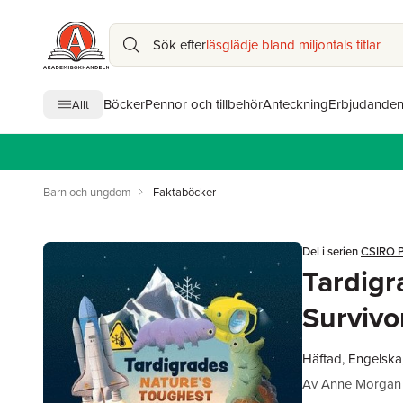
Sök efter
läsglädje bland miljontals titlar
Böcker
Pennor och tillbehör
Anteckning
Erbjudande
Allt
Barn och ungdom
Faktaböcker
Del i serien
CSIRO P
Tardigr
Survivo
Häftad, Engelska
Av
Anne Morgan