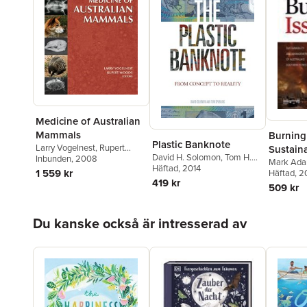
Medicine of Australian
Mammals
Burning 
Plastic Banknote
Larry Vogelnest
,
Rupert
Sustaina
David H. Solomon
,
Tom H.
Woods
Inbunden
, 2008
Manage
Mark Ad
Spurling
Häftad
, 2014
1 559 kr
Häftad
, 
Australi
419 kr
509 kr
Forests
Hoppa över listan
Du kanske också är intresserad av