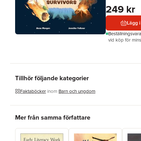
249 kr
Lägg i
Beställningsvar
vid köp för mins
Tillhör följande kategorier
Faktaböcker
inom
Barn och ungdom
Hoppa över listan
Mer från samma författare