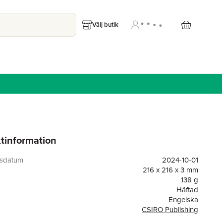
Välj butik
tinformation
gsdatum
2024-10-01
216 x 216 x 3 mm
138 g
Häftad
Engelska
CSIRO Publishing
or
40