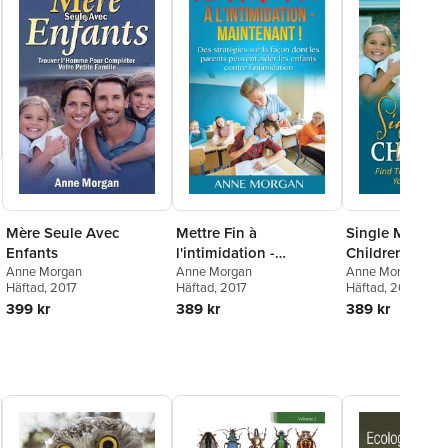
Mère Seule Avec
Mettre Fin à
Single Mom W
Enfants
l'intimidation -
Children
Anne Morgan
Maintenant !
Anne Morgan
Anne Morgan
Häftad
, 2017
Häftad
, 2017
Häftad
, 2021
399 kr
389 kr
389 kr