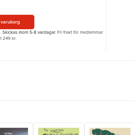
Förlag
Illustratör
ISBN
 varukorg
a.
Skickas
inom 5-8 vardagar
.
Fri frakt för medlemmar
t 249 kr.