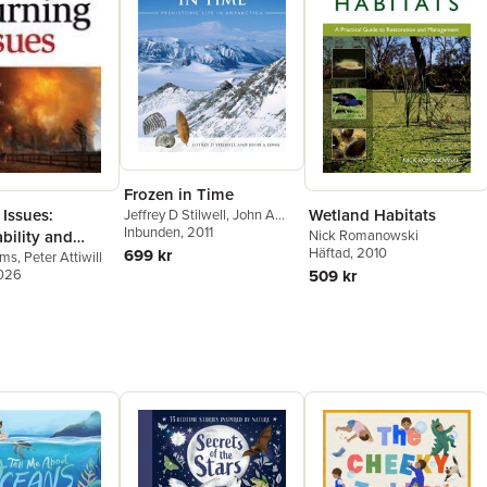
Frozen in Time
Issues:
Wetland Habitats
Jeffrey D Stilwell
,
John A
Long
Inbunden
, 2011
bility and
Nick Romanowski
Häftad
, 2010
699 kr
ment of
ams
,
Peter Attiwill
2026
509 kr
a's Southern