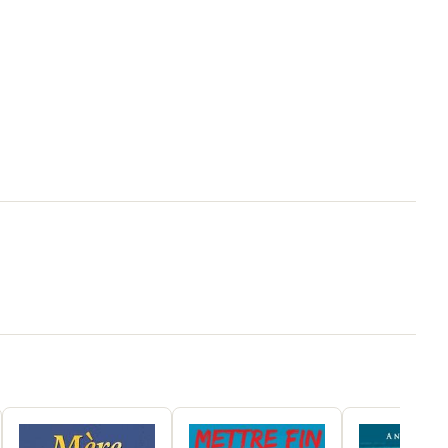
CSIRO Publishing
Jennifer Falkner
9781486321636