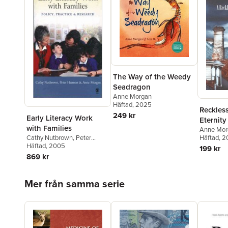
The Way of the Weedy
Seadragon
Anne Morgan
Häftad
, 2025
Reckles
249 kr
Early Literacy Work
Eternity
with Families
Anne Mor
Häftad
, 2
Cathy Nutbrown
,
Peter
Hannon
Häftad
, 2005
,
Anne Morgan
199 kr
869 kr
Hoppa över listan
Mer från samma serie