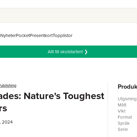
n
Nyheter
Pocket
Presentkort
Topplistor
Allt till skolstarten! ❯
Produk
ublishing
ades: Nature's Toughest
Utgivnin
rs
Mått
Vikt
Format
, 2024
Språk
Serie
Antal sid