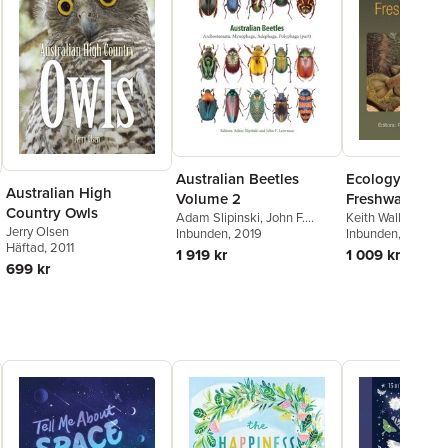
Australian Beetles
Ecology of Aus
Australian High
Volume 2
Freshwater Fis
Country Owls
Adam Slipinski
,
John F.
Keith Walker
,
Paul
Jerry Olsen
Lawrence
Inbunden
, 2019
Humphries
Inbunden
, 2013
Häftad
, 2011
1 919 kr
1 009 kr
699 kr