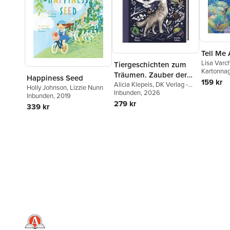
Tell Me
Lisa Varc
Tiergeschichten zum
Kartonna
Träumen. Zauber der
Happiness Seed
159 kr
Nacht
Alicia Klepeis
,
DK Verlag -
Holly Johnson
,
Lizzie Nunn
Kids
Inbunden
, 2026
Inbunden
, 2019
279 kr
339 kr