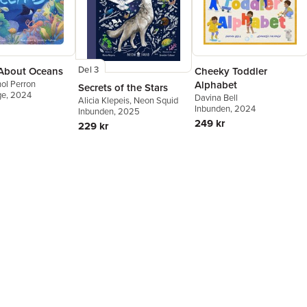
Del 3
 About Oceans
Cheeky Toddler
hol Perron
Alphabet
Secrets of the Stars
ge
, 2024
Davina Bell
Alicia Klepeis
,
Neon Squid
Inbunden
, 2024
Inbunden
, 2025
249 kr
229 kr