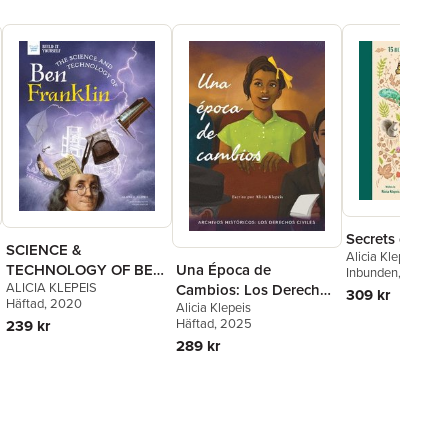
Secrets of the 
SCIENCE &
Alicia Klepeis
TECHNOLOGY OF BEN
Una Época de
Inbunden
, 2023
ALICIA KLEPEIS
FRANKLIN
Cambios: Los Derechos
309 kr
Häftad
, 2020
Alicia Klepeis
Civiles
Häftad
, 2025
239 kr
289 kr