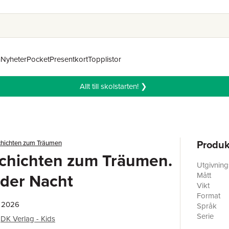
n
Nyheter
Pocket
Presentkort
Topplistor
Allt till skolstarten! ❯
Produk
chichten zum Träumen
schichten zum Träumen.
Utgivnin
der Nacht
Mått
Vikt
Format
, 2026
Språk
Serie
DK Verlag - Kids
Antal sid