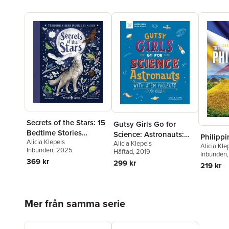
Secrets of the Stars: 15
Gutsy Girls Go for
Bedtime Stories
Science: Astronauts:
Philippi
Alicia Klepeis
Inspired by Nature
Alicia Klepeis
With STEM Projects for
Alicia Kle
Inbunden
, 2025
Häftad
, 2019
Inbunden
Kids
369 kr
299 kr
219 kr
Hoppa över listan
Mer från samma serie