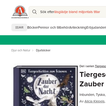
Sök efter
läsglädje bland miljontals titlar
Böcker
Pennor och tillbehör
Anteckning
Erbjudande
Allt
Djur och Natur
Djurböcker
Del i serien
Tierges
Tierge
Zauber 
Inbunden, Tyska
Av
Alicia Klepeis
,