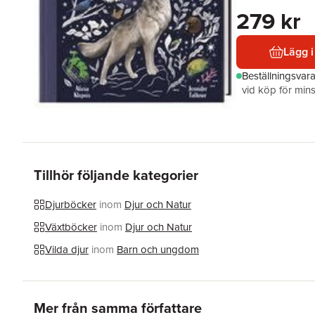
279 kr
Lägg i
Beställningsvar
vid köp för mins
Tillhör följande kategorier
Djurböcker
inom
Djur och Natur
Växtböcker
inom
Djur och Natur
Vilda djur
inom
Barn och ungdom
Hoppa över listan
Mer från samma författare