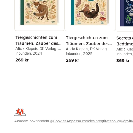
Tiergeschichten zum
Tiergeschichten zum
Secrets 
Träumen. Zauber des
Träumen. Zauber des
Bedtime
Alicia Klepeis
,
DK Verlag -
Alicia Klepeis
,
DK Verlag -
Waldes
Meeres
Alicia Kle
Inspired
Kids
Inbunden
, 2024
Kids
Inbunden
, 2025
Inbunden
269 kr
269 kr
369 kr
Akademibokhandeln
@
Cookies
Anpassa cookies
Integritetspolicy
Köpvill