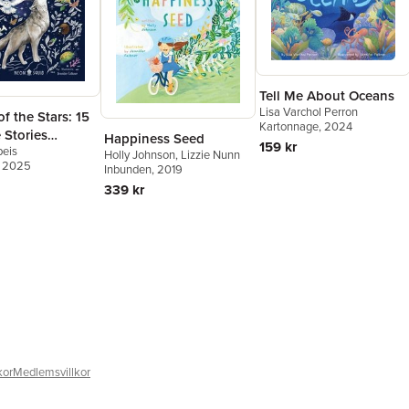
Tell Me About Oceans
Lisa Varchol Perron
of the Stars: 15
Kartonnage
, 2024
 Stories
Happiness Seed
159 kr
peis
 by Nature
Holly Johnson
,
Lizzie Nunn
, 2025
Inbunden
, 2019
339 kr
kor
Medlemsvillkor