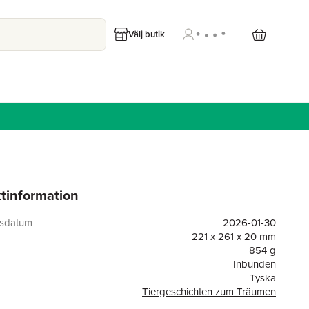
Välj butik
tinformation
gsdatum
2026-01-30
221 x 261 x 20 mm
854 g
Inbunden
Tyska
Tiergeschichten zum Träumen
or
160