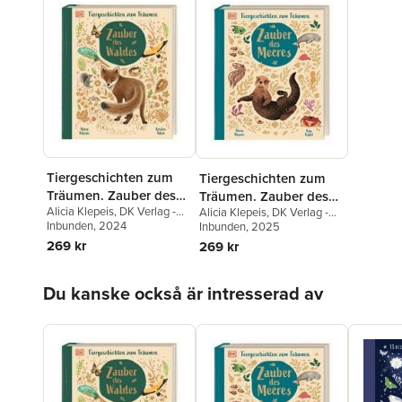
Tiergeschichten zum
Tiergeschichten zum
Träumen. Zauber des
Träumen. Zauber des
Alicia Klepeis
,
DK Verlag -
Alicia Klepeis
,
DK Verlag -
Waldes
Meeres
Kids
Inbunden
, 2024
Kids
Inbunden
, 2025
269 kr
269 kr
Hoppa över listan
Du kanske också är intresserad av