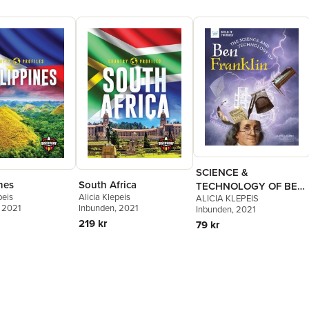
SCIENCE &
nes
South Africa
TECHNOLOGY OF BEN
peis
Alicia Klepeis
ALICIA KLEPEIS
FRANKLIN
, 2021
Inbunden
, 2021
Inbunden
, 2021
219 kr
79 kr