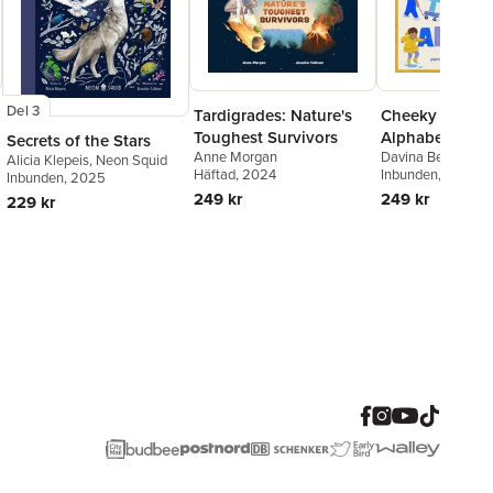
Del 3
Tardigrades: Nature's
Cheeky Toddle
Toughest Survivors
Alphabet
Secrets of the Stars
Anne Morgan
Davina Bell
Alicia Klepeis
,
Neon Squid
Häftad
, 2024
Inbunden
, 2024
Inbunden
, 2025
249 kr
249 kr
229 kr