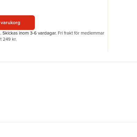
Förlag
Illustratör
ISBN
 varukorg
Översätta
a.
Skickas
inom 3-6 vardagar
.
Fri frakt för medlemmar
t 249 kr.