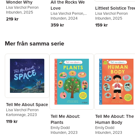
Wonder Why
All the Rocks We
Lisa Varchol Perron
Littlest Solstice Tre
Love
Inbunden
, 2025
Lisa Varchol Perron
Lisa Varchol Perron
,
Inbunden
, 2025
Taylor Perron
Inbunden
, 2024
219 kr
159 kr
359 kr
Hoppa över listan
Mer från samma serie
Tell Me About Space
Lisa Varchol Perron
Kartonnage
, 2023
Tell Me About:
Tell Me About: The
119 kr
Plants
Human Body
Emily Dodd
Emily Dodd
Inbunden
, 2023
Inbunden
, 2023