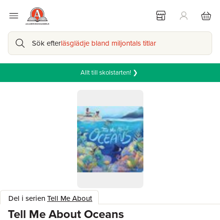
Sök efter
läsglädje bland miljontals titlar
Allt till skolstarten! ❯
Del i serien
Tell Me About
Tell Me About Oceans