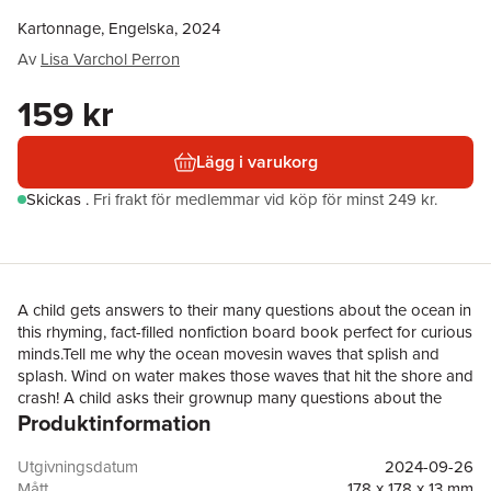
Kartonnage, Engelska, 2024
Av
Lisa Varchol Perron
159 kr
Lägg i varukorg
Skickas
.
Fri frakt för medlemmar vid köp för minst 249 kr.
A child gets answers to their many questions about the ocean in
this rhyming, fact-filled nonfiction board book perfect for curious
minds.Tell me why the ocean movesin waves that splish and
splash. Wind on water makes those waves that hit the shore and
crash! A child asks their grownup many questions about the
Produktinformation
ocean. From what creates waves, what lives in the deep sea,
what makes the ocean blue, and more, scientific facts are
conveyed in accessible language. Sidebars on each spread
Utgivningsdatum
2024-09-26
provide even more information for every question asked and
Mått
178 x 178 x 13 mm