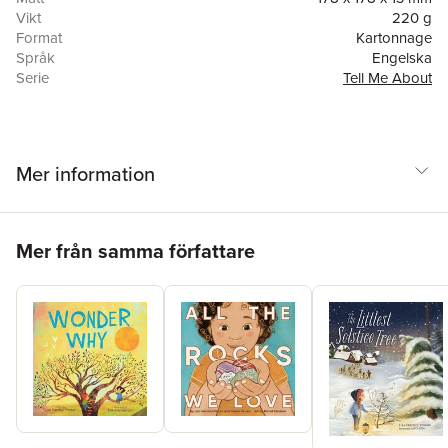
answered.
Vikt
220 g
Format
Kartonnage
Språk
Engelska
Serie
Tell Me About
Antal sidor
22
Förlag
Simon & Schuster
Illustratör
Jennifer Falkner
ISBN
9781665935593
Mer information
Hoppa över listan
Mer från samma författare