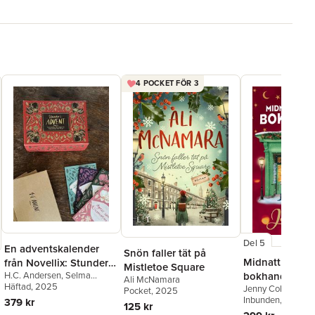
4 POCKET FÖR 3
Del 5
En adventskalender
Snön faller tät på
Midnatt i den li
från Novellix: Stunder i
Mistletoe Square
H.C. Andersen
,
Selma
bokhandeln
advent 2025
Ali McNamara
Lagerlöf
Häftad
, 2025
,
Zacharias Topelius
,
Jenny Colgan
Pocket
, 2025
Agnes von Krusenstjerna
Inbunden
, 2025
379 kr
125 kr