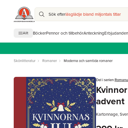
Sök efter
läsglädje bland miljontals titlar
Böcker
Pennor och tillbehör
Anteckning
Erbjudande
Allt
Skönlitteratur
Romaner
Moderna och samtida romaner
Del i serien
Romanus
Kvinnorn
advent
Kartonnage, Sve