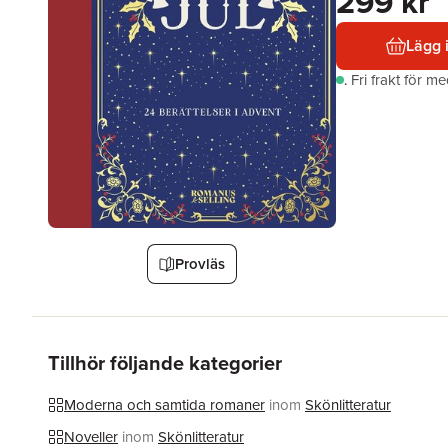
299 kr
Lägg 
.
Fri frakt för m
Provläs
Tillhör följande kategorier
Moderna och samtida romaner
inom
Skönlitteratur
Noveller
inom
Skönlitteratur