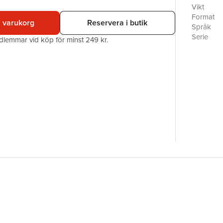
hjärtknipa
Vikt
Med nyskr
Format
i varukorg
Reservera i butik
Språk
Serie
edlemmar vid köp för minst 249 kr.
Antal sid
Upplaga
Förlag
ISBN
Miljömärk