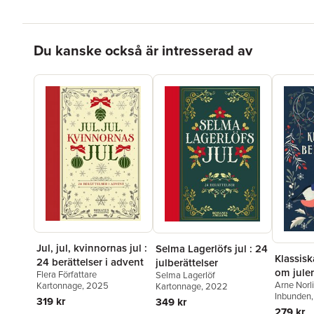
Hoppa över listan
Du kanske också är intresserad av
Jul, jul, kvinnornas jul :
Selma Lagerlöfs jul : 24
Klassisk
24 berättelser i advent
julberättelser
om jule
Flera Författare
Selma Lagerlöf
Arne Norl
Kartonnage
, 2025
Kartonnage
, 2022
Zacharias
Inbunden
319 kr
349 kr
Rydberg
,
279 kr