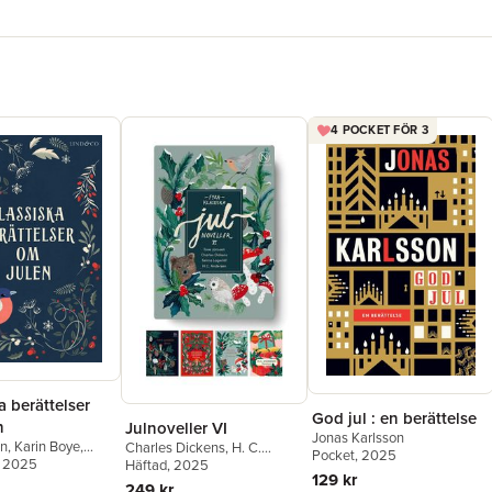
4 POCKET FÖR 3
a berättelser
God jul : en berättelse
n
Julnoveller VI
Jonas Karlsson
in
,
Karin Boye
,
Charles Dickens
,
H. C.
Pocket
, 2025
 Topelius
, 2025
,
Viktor
Andersen
Häftad
, 2025
,
Selma Lagerlöf
,
129 kr
Selma Lagerlöf
,
Tove Jansson
249 kr