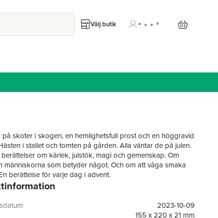
Välj butik
 på skoter i skogen, en hemlighetsfull prost och en höggravid
sten i stallet och tomten på gården. Alla väntar de på julen.
 berättelser om kärlek, julstök, magi och gemenskap. Om
h människorna som betyder något. Och om att våga smaka
 En berättelse för varje dag i advent.
tinformation
 jul är en unik julantologi där alla berättelser är skrivna av
Från svenska litteraturens giganter, som Fredrika Bremer, Karin
Astrid Lindgren, till modernare storheter som Kerstin Ekman,
gsdatum
2023-10-09
msten och Karolina Ramqvist. Det blir såväl stämningsfullt och
155 x 220 x 21 mm