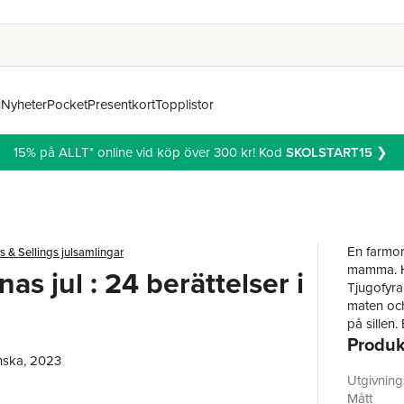
n
Nyheter
Pocket
Presentkort
Topplistor
15% på ALLT* online vid köp över 300 kr! Kod
SKOLSTART15
❯
En farmor
 & Sellings julsamlingar
mamma. Hä
as jul : 24 berättelser i
Tjugofyra
maten oc
på sillen.
Produk
Kvinnornas
kvinnor. 
nska, 2023
Boye och 
Utgivnin
Bodil Mal
Mått