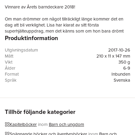
Vinnare av Årets barndeckare 2018!
Om man drömmer om något tillräckligt länge kommer det en
dag att bli verklighet. Lisa har klarat av sitt första
superhjälteuppdrag, men det känns som om hon bara drömt
Produktinformation
det. För i hennes vardag är allt som vanligt: hon vantrivs i skolan
och killgänget är värre än någonsin. De ger sig på de svagaste
och mobbar alla, inklusive Lisa. Varje ledig stund läser Lisa i
Utgivningsdatum
2017-10-26
boken hon hittade på biblioteket,
Handbok för superhjältar
.
Mått
210 x 11 x 147 mm
Vikt
350 g
Fartfyllt, spännande och läckert om en liten tjej som tar saken i
Ålder
6-9
egna händer. Ett slags modern Pippi Långstrump med
Format
Inbunden
superkrafter som skildras med fantastiska illustrationer.
Språk
Svenska
Läsålder
6-9
Serie
Handbok för superhjältar
Antal sidor
94
Upplaga
1
Förlag
Rabén & Sjögren
Tillhör följande kategorier
Illustratör
Agnes Våhlund
ISBN
9789129701395
Kapitelböcker
inom
Barn och ungdom
Miljömärkning
FSC
Spännande böcker och äventyrsböcker
inom
Barn och