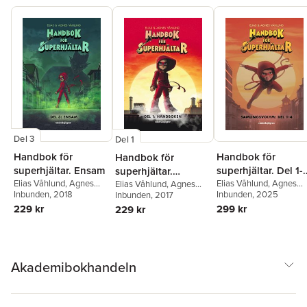
Del 3
Del 1
Handbok för
Handbok för
Handbok för
superhjältar. Ensam
superhjältar. Del 1-
superhjältar.
Elias Våhlund
,
Agnes
Samlingsvolym
Elias Våhlund
,
Agnes
Handboken
Elias Våhlund
,
Agnes
Våhlund
Inbunden
, 2018
Våhlund
Inbunden
, 2025
Våhlund
Inbunden
, 2017
229 kr
299 kr
229 kr
Akademibokhandeln