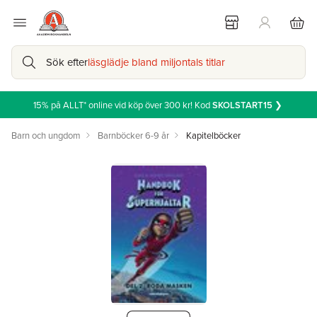
Sök efter
läsglädje bland miljontals titlar
15% på ALLT* online vid köp över 300 kr! Kod
SKOLSTART15
❯
Barn och ungdom
Barnböcker 6-9 år
Kapitelböcker