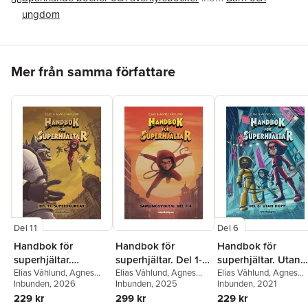
ungdom
Hoppa över listan
Mer från samma författare
Del 11
Del 6
Handbok för
Handbok för
Handbok för
superhjältar.
superhjältar. Del 1-4,
superhjältar. Utan
Superskurkar
Elias Våhlund
,
Agnes
Samlingsvolym
Elias Våhlund
,
Agnes
hopp
Elias Våhlund
,
Agnes
Våhlund
Inbunden
, 2026
Våhlund
Inbunden
, 2025
Våhlund
Inbunden
, 2021
229 kr
299 kr
229 kr