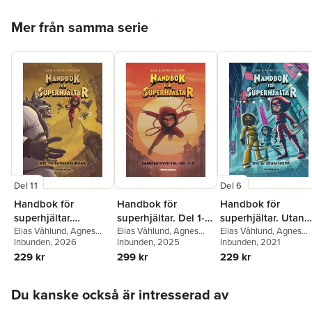
Hoppa över listan
Mer från samma serie
Del 11
Del 6
Handbok för
Handbok för
Handbok för
superhjältar.
superhjältar. Del 1-4,
superhjältar. Utan
Superskurkar
Elias Våhlund
,
Agnes
Samlingsvolym
Elias Våhlund
,
Agnes
hopp
Elias Våhlund
,
Agnes
Våhlund
Inbunden
, 2026
Våhlund
Inbunden
, 2025
Våhlund
Inbunden
, 2021
229 kr
299 kr
229 kr
Hoppa över listan
Du kanske också är intresserad av