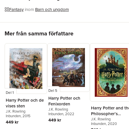
Illustratör
Alvaro Tapia
ISBN
9789129723960
Fantasy
inom
Barn och ungdom
Miljömärkning
FSC
Originaltitel
Harry Potter and the chamber of secrets
Översättare
Lena Fries-Gedin
Hoppa över listan
Mer från samma författare
Del 5
Del 1
Harry Potter och
Harry Potter och de
Fenixorden
vises sten
Harry Potter and th
J.K. Rowling
J.K. Rowling
Philosopher’s
Inbunden
, 2022
Inbunden
, 2015
Stone: MinaLima
J.K. Rowling
449 kr
449 kr
Inbunden
, 2020
Edition