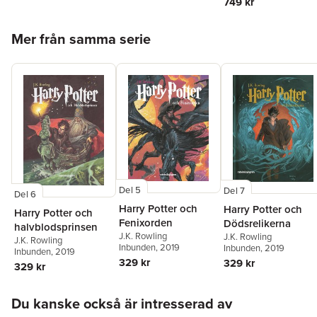
749 kr
Hoppa över listan
Mer från samma serie
Del 5
Del 7
Del 6
Harry Potter och
Harry Potter och
Harry Potter och
Fenixorden
Dödsrelikerna
halvblodsprinsen
J.K. Rowling
J.K. Rowling
J.K. Rowling
Inbunden
, 2019
Inbunden
, 2019
Inbunden
, 2019
329 kr
329 kr
329 kr
Hoppa över listan
Du kanske också är intresserad av