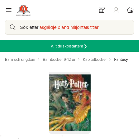
Sök efter
läsglädje bland miljontals titlar
Allt till skolstarten! ❯
Barn och ungdom
Barnböcker 9-12 år
Kapitelböcker
Fantasy