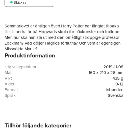
Skickas
Sommarlovet är äntligen över! Harry Potter har längtat tillbaka
till sitt andra år på Hogwarts skola för häxkonster och trolldom.
Men hur ska han stå ut med den omåttligt stroppige professor
Lockman? Vad döljer Hagrids förflutna? Och vem är egentligen
Missnöjda Myrtle?
Produktinformation
De verkliga problemen börjar när någon, eller något, förstenar
den ena Hogwartseleven efter den andra. Är det Harrys fiende,
Utgivningsdatum
2019-11-08
Draco Malfoy, som ligger bakom? Eller är det den som alla på
Mått
160 x 210 x 26 mm
Hogwarts misstänker - Harry Potter själv?
Vikt
435 g
Ålder
9-12
Format
Inbunden
Språk
Svenska
Läsålder
9-12
Serie
Harry Potter
Antal sidor
360
Upplaga
7
Förlag
Rabén & Sjögren
Tillhör följande kategorier