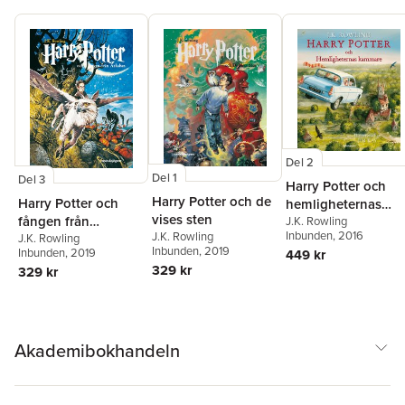
Del 2
Del 1
Del 3
Harry Potter och
Harry Potter och de
Harry Potter och
hemligheternas
vises sten
fången från
kammare
J.K. Rowling
Inbunden
, 2016
J.K. Rowling
Azkaban
J.K. Rowling
Inbunden
, 2019
Inbunden
, 2019
449 kr
329 kr
329 kr
Akademibokhandeln