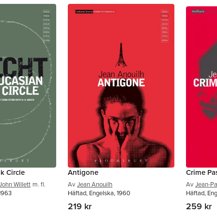
k Circle
Antigone
Crime Pa
John Willett
m. fl.
Av
Jean Anouilh
Av
Jean-Pa
 1963
Häftad, Engelska, 1960
Häftad, Eng
219 kr
259 kr