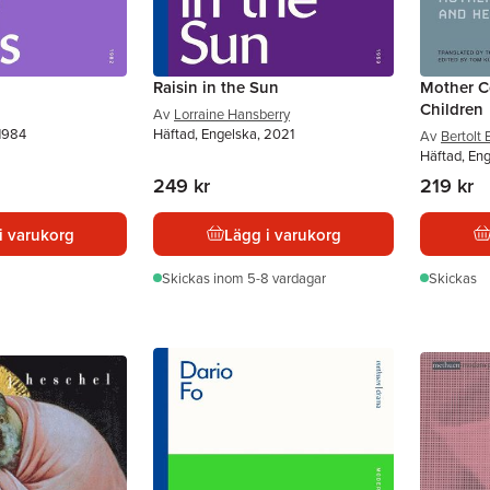
Raisin in the Sun
Mother C
Children
Av
Lorraine Hansberry
 1984
Häftad, Engelska, 2021
Av
Bertolt 
Häftad, En
249 kr
219 kr
i varukorg
Lägg i varukorg
Skickas
inom 5-8 vardagar
Skickas