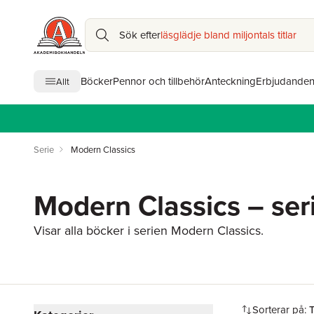
Sök efter
läsglädje bland miljontals titlar
Böcker
Pennor och tillbehör
Anteckning
Erbjudande
Allt
Serie
Modern Classics
Modern Classics – ser
Visar alla böcker i serien Modern Classics.
Hoppa över filtreringsmeny
Sorterar på: