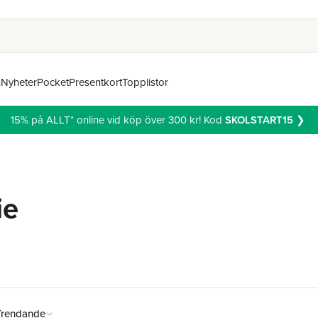
n
Nyheter
Pocket
Presentkort
Topplistor
15% på ALLT* online vid köp över 300 kr! Kod
SKOLSTART15
❯
ie
Trendande