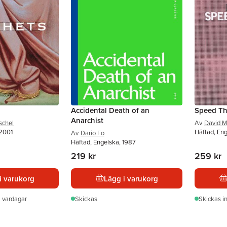
Accidental Death of an
Speed Th
Anarchist
schel
Av
David 
 2001
Häftad, En
Av
Dario Fo
Häftad, Engelska, 1987
219 kr
259 kr
i varukorg
Lägg i varukorg
 vardagar
Skickas
Skickas
i