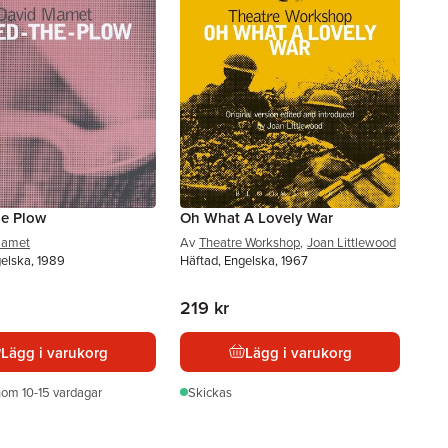
e Plow
Oh What A Lovely War
Mamet
Av
Theatre Workshop
,
Joan Littlewood
gelska, 1989
Häftad, Engelska, 1967
219 kr
Lägg i varukorg
Lägg i varukorg
nom 10-15 vardagar
Skickas