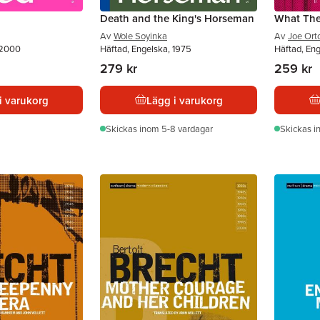
Death and the King's Horseman
What The
Av
Wole Soyinka
Av
Joe Ort
 2000
Häftad, Engelska, 1975
Häftad, En
279 kr
259 kr
i varukorg
Lägg i varukorg
Skickas
inom 5-8 vardagar
Skickas
i