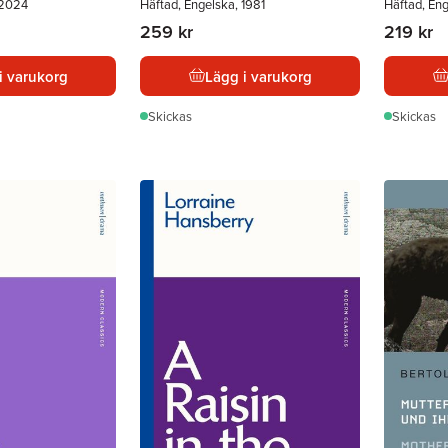
 2024
Häftad, Engelska, 1981
Häftad, En
259 kr
219 kr
i varukorg
Lägg i varukorg
Skickas
Skickas