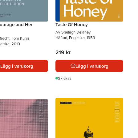
ourage and Her
Taste Of Honey
Av
Shelagh Delaney
Häftad, Engelska, 1959
Brecht
,
Tom Kuhn
gelska, 2010
219 kr
Lägg i varukorg
Lägg i varukorg
Skickas