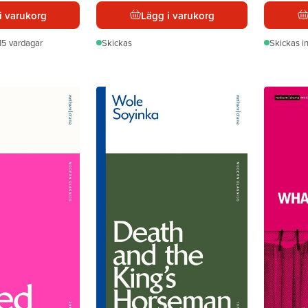
i varukorg
Lägg i varukorg
15 vardagar
Skickas
Skickas
i