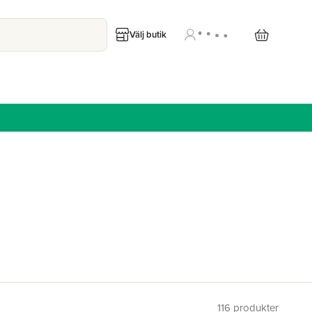
Välj butik
116
produkter