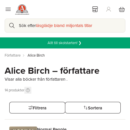
Sök efter
läsglädje bland miljontals titlar
Allt till skolstarten! ❯
Författare
Alice Birch
Alice Birch – författare
Visar alla böcker från författaren .
14
produkter
Filtrera
Sortera
Normal People