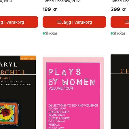
a, 1989
Häftad, Engelska, 2012
Häftad, En
189 kr
299 kr
g i varukorg
Lägg i varukorg
Skickas
Skickas