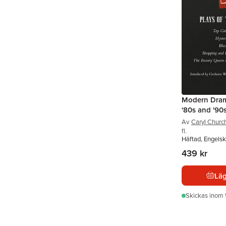
Modern Drama
'80s and '90
Av
Caryl Church
fl.
Häftad, Engelsk
439 kr
Läg
Skickas
inom 