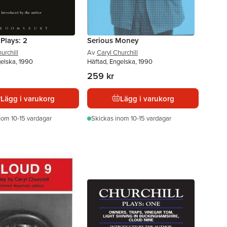
 Plays: 2
Serious Money
urchill
Av
Caryl Churchill
gelska, 1990
Häftad, Engelska, 1990
259 kr
Lägg i varukorg
Lägg i varukorg
nom 10-15 vardagar
Skickas
inom 10-15 vardagar