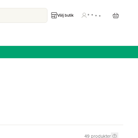
Välj butik
49
produkter