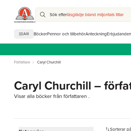
Sök efter
läsglädje bland miljontals titlar
Böcker
Pennor och tillbehör
Anteckning
Erbjudande
Allt
Författare
Caryl Churchill
Caryl Churchill – förfa
Visar alla böcker från författaren .
Hoppa över filtreringsmeny
Sorterar p