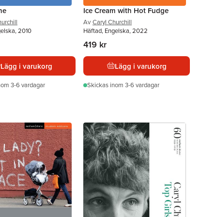
ne
Ice Cream with Hot Fudge
urchill
Av
Caryl Churchill
gelska, 2010
Häftad, Engelska, 2022
419 kr
Lägg i varukorg
Lägg i varukorg
nom 3-6 vardagar
Skickas
inom 3-6 vardagar