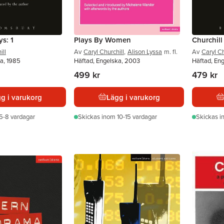
ys: 1
Plays By Women
Churchill
ill
Av
Caryl Churchill
,
Alison Lyssa
m. fl.
Av
Caryl Ch
a, 1985
Häftad, Engelska, 2003
Häftad, En
499 kr
479 kr
g i varukorg
Lägg i varukorg
5-8 vardagar
Skickas
inom 10-15 vardagar
Skickas
i