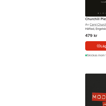
Churchill Pla
Av
Caryl Church
Häftad, Engelsk
479 kr
Läg
Skickas
inom 