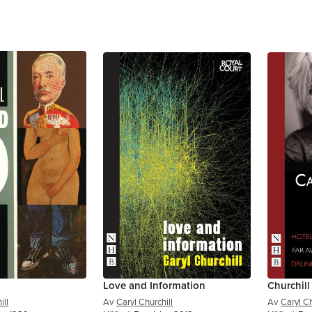
Love and Information
Churchill
ill
Av
Caryl Churchill
Av
Caryl Ch