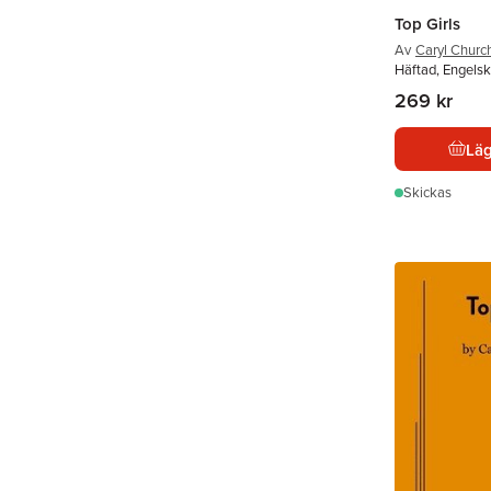
Top Girls
Av
Caryl Church
Häftad, Engelsk
269 kr
Läg
Skickas