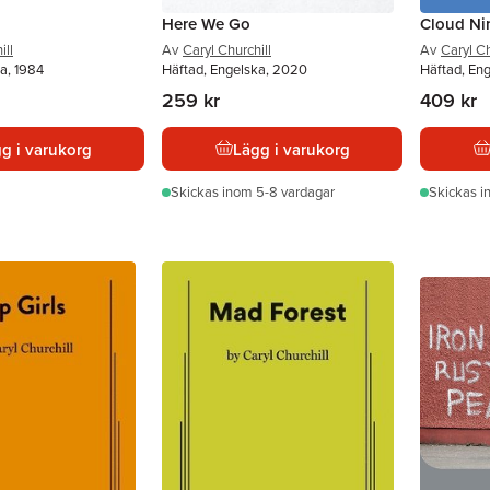
Here We Go
Cloud Ni
ill
Av
Caryl Churchill
Av
Caryl Ch
a, 1984
Häftad, Engelska, 2020
Häftad, En
259 kr
409 kr
g i varukorg
Lägg i varukorg
Skickas
inom 5-8 vardagar
Skickas
i