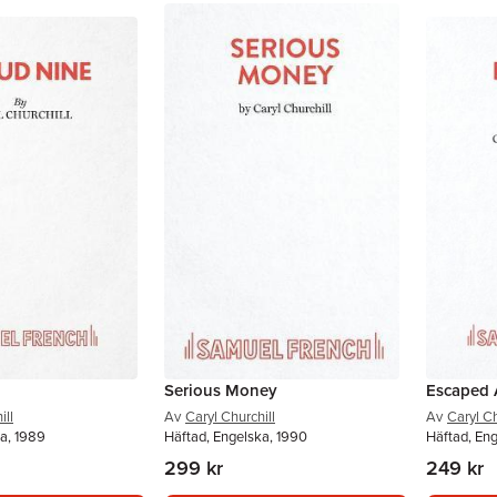
Serious Money
Escaped 
ill
Av
Caryl Churchill
Av
Caryl Ch
a, 1989
Häftad, Engelska, 1990
Häftad, En
299 kr
249 kr