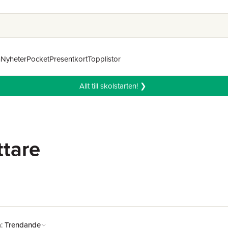
n
Nyheter
Pocket
Presentkort
Topplistor
Allt till skolstarten! ❯
ttare
å:
Trendande