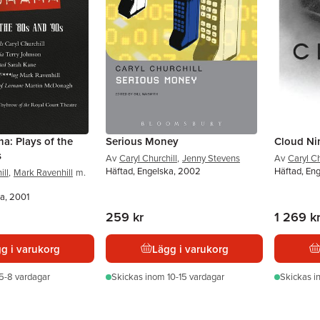
: Plays of the
Serious Money
Cloud Ni
s
Av
Caryl Churchill
,
Jenny Stevens
Av
Caryl Ch
Häftad, Engelska, 2002
Häftad, Eng
ill
,
Mark Ravenhill
m.
a, 2001
259 kr
1 269 k
g i varukorg
Lägg i varukorg
5-8 vardagar
Skickas
inom 10-15 vardagar
Skickas
i