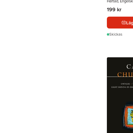
Häftad, Engelsk
199 kr
Läg
Skickas