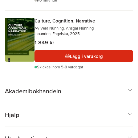
Kommande
Culture, Cognition, Narrative
Av
Vera Nünning
,
Ansgar Nünning
Inbunden, Engelska, 2025
1 849 kr
Lägg i varukorg
Skickas
inom 5-8 vardagar
Akademibokhandeln
Hjälp