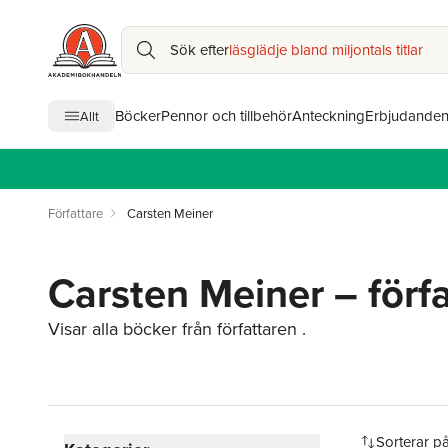
Sök efter
läsglädje bland miljontals titlar
Böcker
Pennor och tillbehör
Anteckning
Erbjudande
Allt
Författare
Carsten Meiner
Carsten Meiner – förf
Visar alla böcker från författaren .
Hoppa över filtreringsmeny
Sorterar p