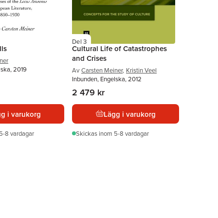
Del 3
lls
Cultural Life of Catastrophes
and Crises
ner
lska, 2019
Av
Carsten Meiner
,
Kristin Veel
Inbunden, Engelska, 2012
2 479 kr
g i varukorg
Lägg i varukorg
5-8 vardagar
Skickas
inom 5-8 vardagar