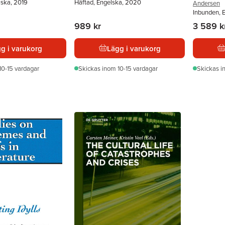
lska, 2019
Häftad, Engelska, 2020
Andersen
Inbunden, 
989 kr
3 589 k
g i varukorg
Lägg i varukorg
10-15 vardagar
Skickas
inom 10-15 vardagar
Skickas
i