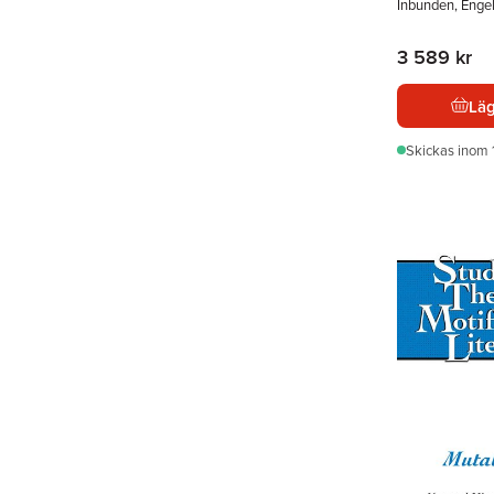
Inbunden, Enge
3 589 kr
Läg
Skickas
inom 