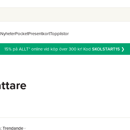
n
Nyheter
Pocket
Presentkort
Topplistor
15% på ALLT* online vid köp över 300 kr! Kod
SKOLSTART15
❯
attare
å:
Trendande