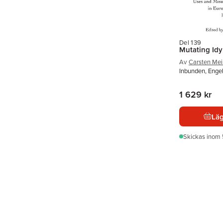
Del 139
Mutating Idy
Av
Carsten Mei
Inbunden, Enge
1 629 kr
Läg
Skickas
inom 