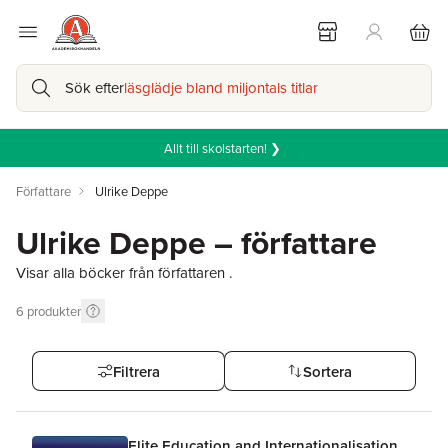
Sök efter
läsglädje bland miljontals titlar
Allt till skolstarten! ❯
Författare
Ulrike Deppe
Ulrike Deppe – författare
Visar alla böcker från författaren .
6
produkter
Filtrera
Sortera
Elite Education and Internationalisation