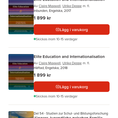
Av
Claire Maxwell
,
Ulrike Deppe
m. fl.
Inbunden, Engelska, 2017
1 899 kr
Lägg i varukorg
Skickas
inom 10-15 vardagar
Elite Education and Internationalisation
Av
Claire Maxwell
,
Ulrike Deppe
m. fl.
Häftad, Engelska, 2018
1 899 kr
Lägg i varukorg
Skickas
inom 10-15 vardagar
Del 54 - Studien zur Schul- und Bildungsforschung
Jüngere Jugendliche zwischen Familie,