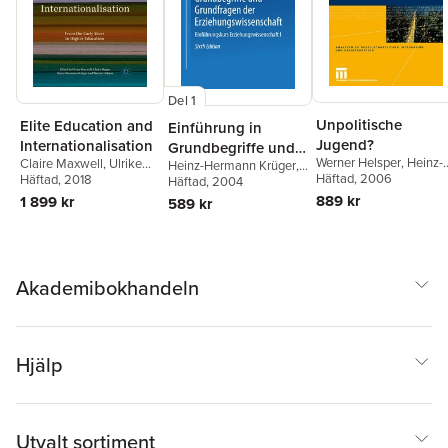
Del 1
Unpolitische
Elite Education and
Einführung in
Jugend?
Internationalisation
Grundbegriffe und
Werner Helsper
,
Heinz-
Claire Maxwell
,
Ulrike
Heinz-Hermann Krüger
,
Grundfragen der
Hermann Krüger
Häftad
, 2006
,
Sylke
Deppe
Häftad
,
, 2018
Heinz-Hermann
Werner Helsper
Häftad
, 2004
Erziehungswissensc
Fritzsche
,
Sabine
Krüger
,
Werner Helsper
889 kr
1 899 kr
589 kr
haft
Sandring
,
Christine
Wiezorek
,
Oliver Böhm-
Kasper
,
Nicolle Pfaff
Akademibokhandeln
Hjälp
Utvalt sortiment