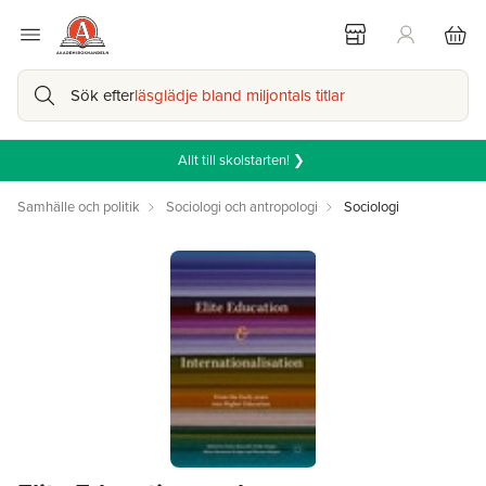
Sök efter
läsglädje bland miljontals titlar
Allt till skolstarten! ❯
Samhälle och politik
Sociologi och antropologi
Sociologi