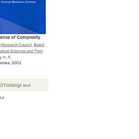
ense of Complexity
l Research Council
,
Board
tical Sciences and Their
s
m. fl.
gelska, 2002
Tillfälligt slut
slut