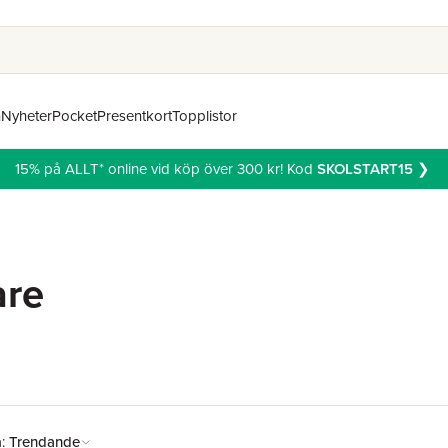
n
Nyheter
Pocket
Presentkort
Topplistor
15% på ALLT* online vid köp över 300 kr! Kod
SKOLSTART15
❯
are
å:
Trendande