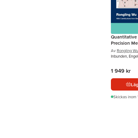
Quantitative
Precision Me
Av
Rongling W
Inbunden, Enge
1 949 kr
Läg
Skickas
inom 