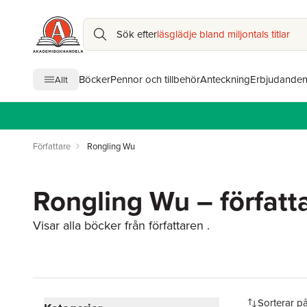
Sök efter
läsglädje bland miljontals titlar
Böcker
Pennor och tillbehör
Anteckning
Erbjudande
Allt
Författare
Rongling Wu
Rongling Wu – författ
Visar alla böcker från författaren .
Hoppa över filtreringsmeny
Sorterar p