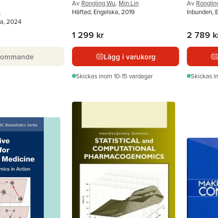
Av
Rongling Wu
,
Min Lin
Av
Ronglin
Häftad, Engelska, 2019
Inbunden, 
u
ka, 2024
1 299 kr
2 789 k
Kommande
Lägg i varukorg
Skickas
inom 10-15 vardagar
Skickas
i