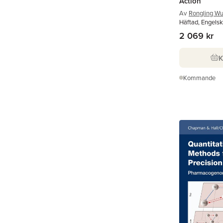
Action
Av
Rongling W
Häftad, Engels
2 069 kr
Kommande