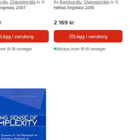
g Wu
,
Changxing Ma
m. fl.
Av
Rongling Wu
,
Changxing Ma
m. fl.
Engelska, 2007
Häftad, Engelska, 2010
r
2 169 kr
Lägg i varukorg
Lägg i varukorg
nom 10-15 vardagar
Skickas
inom 10-15 vardagar