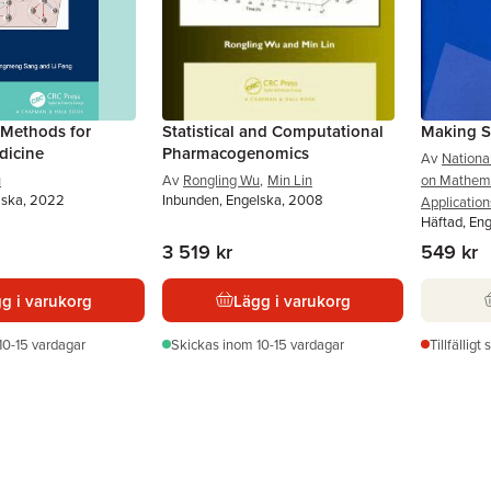
 Methods for
Statistical and Computational
Making S
dicine
Pharmacogenomics
Av
Nationa
u
Av
Rongling Wu
,
Min Lin
on Mathema
lska, 2022
Inbunden, Engelska, 2008
Application
Häftad, En
3 519 kr
549 kr
g i varukorg
Lägg i varukorg
10-15 vardagar
Skickas
inom 10-15 vardagar
Tillfälligt 