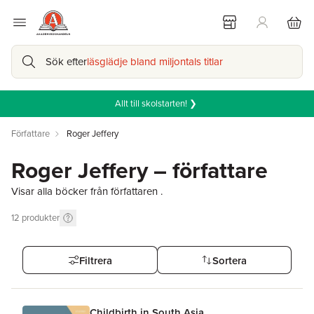
Sök efter
läsglädje bland miljontals titlar
Allt till skolstarten! ❯
Författare
Roger Jeffery
Roger Jeffery – författare
Visar alla böcker från författaren .
12
produkter
Filtrera
Sortera
Childbirth in South Asia