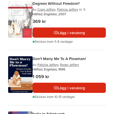
Degrees Without Freedom?
Av
Craig Jeffrey
,
Patricia Jeffery
m. fl.
Häftad, Engelska, 2007
369 kr
Lägg i varukorg
Skickas
inom 5-8 vardagar
Don't Marry Me To A Plowman!
Av
Patricia Jeffery
,
Roger Jeffery
Häftad, Engelska, 1996
1 059 kr
Lägg i varukorg
Skickas
inom 10-15 vardagar
India In Edinburgh