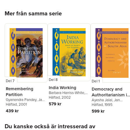
Hoppa över listan
Mer från samma serie
Del 8
Del 7
Del 1
India Working
Remembering
Democracy and
Barbara Harriss-White
,
Partition
Authoritarianism in
Jan Breman
Häftad
, 2002
,
G. P.
Gyanendra Pandey
,
Jan
Ayesha Jalal
,
Jan
South Asia
Hawthorn
579 kr
Breman
Häftad
, 2001
,
G. P. Hawthorn
Breman
Häftad
, 1995
439 kr
599 kr
Hoppa över listan
Du kanske också är intresserad av