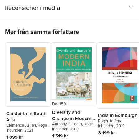
Recensioner i media
Hoppa över listan
Mer från samma författare
Del 159
Diversity and
Childbirth in South
India In Edinburgh
Change in Modern
Asia
Roger Jeffery
Anthony F. Heath
,
Roger
India
Clémence Jullien
,
Roger
Inbunden
, 2019
Jeffery
Inbunden
, 2010
Jeffery
Inbunden
, 2021
3 199 kr
1 519 kr
1 099 kr