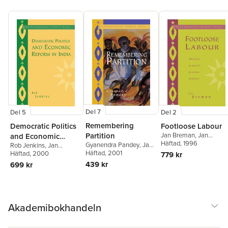
Del 7
Del 5
Del 2
Remembering
Democratic Politics
Footloose Labour
Partition
Jan Breman
,
Jan
and Economic
Breman
Häftad
, 1996
,
G. P. Hawthor
Gyanendra Pandey
,
Jan
Rob Jenkins
,
Jan
Reform in India
Breman
Häftad
, 2001
,
G. P. Hawthorn
Breman
Häftad
, 2000
,
G. P. Hawthorn
779 kr
439 kr
699 kr
Akademibokhandeln