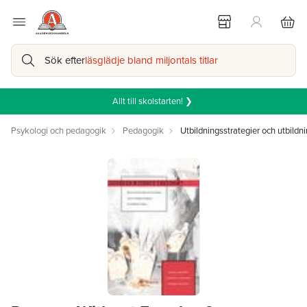
Sök efter
läsglädje bland miljontals titlar
Allt till skolstarten! ❯
Psykologi och pedagogik
Pedagogik
Utbildningsstrategier och utbildni