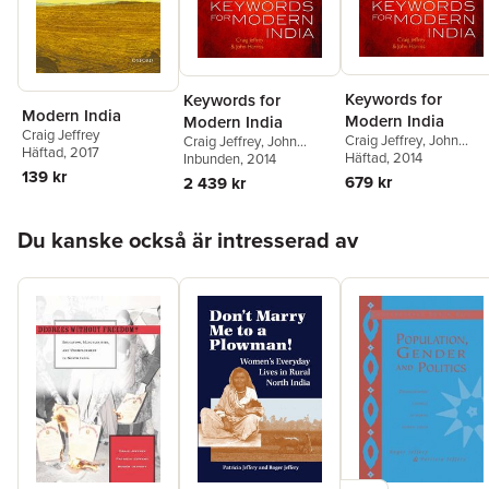
Keywords for
Keywords for
Modern India
Modern India
Modern India
Craig Jeffrey
Craig Jeffrey
,
John
Craig Jeffrey
,
John
Häftad
, 2017
Harriss
Häftad
, 2014
Harriss
Inbunden
, 2014
139 kr
679 kr
2 439 kr
Hoppa över listan
Du kanske också är intresserad av