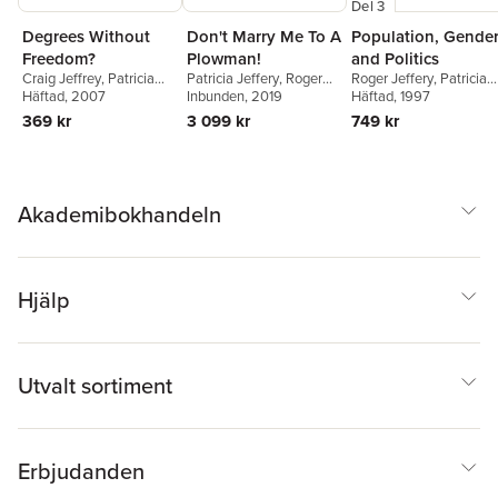
Del 3
Degrees Without
Population, Gende
Don't Marry Me To A
Freedom?
and Politics
Plowman!
Craig Jeffrey
,
Patricia
Roger Jeffery
,
Patricia
Patricia Jeffery
,
Roger
Jeffery
Häftad
,
, 2007
Roger Jeffery
Jeffery
Häftad
,
, 1997
Jan Breman
,
G.
Jeffery
Inbunden
, 2019
P. Hawthorn
369 kr
749 kr
3 099 kr
Akademibokhandeln
Hjälp
Utvalt sortiment
Erbjudanden