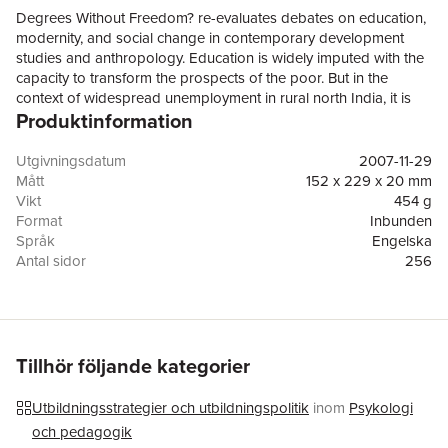
Degrees Without Freedom? re-evaluates debates on education,
modernity, and social change in contemporary development
studies and anthropology. Education is widely imputed with the
capacity to transform the prospects of the poor. But in the
context of widespread unemployment in rural north India, it is
Produktinformation
better understood as a contradictory resource, providing
marginalized youth with certain freedoms but also drawing them
more tightly into systems of inequality. The book advances this
Utgivningsdatum
2007-11-29
argument through detailed case studies of educated but
Mått
152 x 229 x 20 mm
unemployed or underemployed young men in rural western
Vikt
454 g
Uttar Pradesh. This book draws on fourteen months'
Format
Inbunden
ethnographic research with young men from middle caste
Språk
Engelska
Hindu, Muslim, and ex-Untouchable backgrounds. In addition to
Antal sidor
256
offering a new perspective on how education affects the rural
Förlag
Stanford University Press
poor in South Asia, Degrees Without Freedom? includes in-
ISBN
9780804757423
depth reflection on the politics of modernity, changing rural
masculinities, and caste and communal politics.
Tillhör följande kategorier
Utbildningsstrategier och utbildningspolitik
inom
Psykologi
och pedagogik