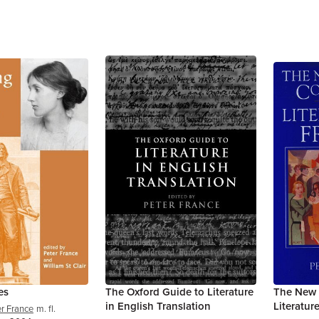
es
The Oxford Guide to Literature
The New 
in English Translation
Literatur
r France
m. fl.