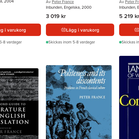
ka, 2004
Av
Peter France
Av
Peter F
Inbunden, Engelska, 2000
Inbunden, 
3 019 kr
5 219 k
g i varukorg
Lägg i varukorg
5-8 vardagar
Skickas
inom 5-8 vardagar
Skickas
i