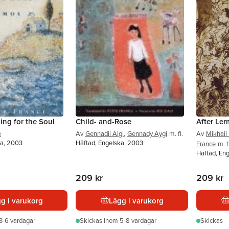
ing for the Soul
Child- and-Rose
After Le
e
Av
Gennadii Aigi
,
Gennady Aygi
m. fl.
Av
Mikhail
ka, 2003
Häftad, Engelska, 2003
France
m. f
Häftad, Eng
209 kr
209 kr
g i varukorg
Lägg i varukorg
3-6 vardagar
Skickas
inom 5-8 vardagar
Skickas