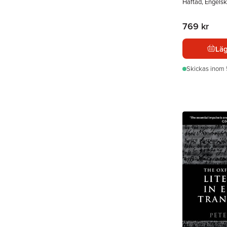
Häftad, Engels
769 kr
Läg
Skickas
inom 