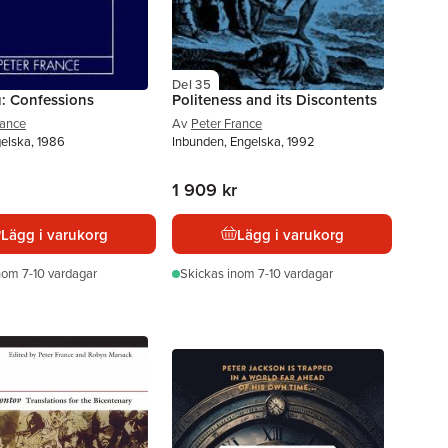
Del 35
: Confessions
Politeness and its Discontents
rance
Av
Peter France
gelska, 1986
Inbunden, Engelska, 1992
1 909 kr
Lägg i varukorg
Lägg i varukorg
nom 7-10 vardagar
Skickas
inom 7-10 vardagar