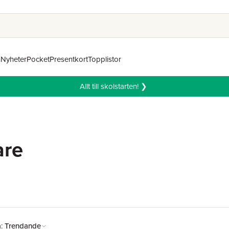
n
Nyheter
Pocket
Presentkort
Topplistor
Allt till skolstarten! ❯
are
å:
Trendande