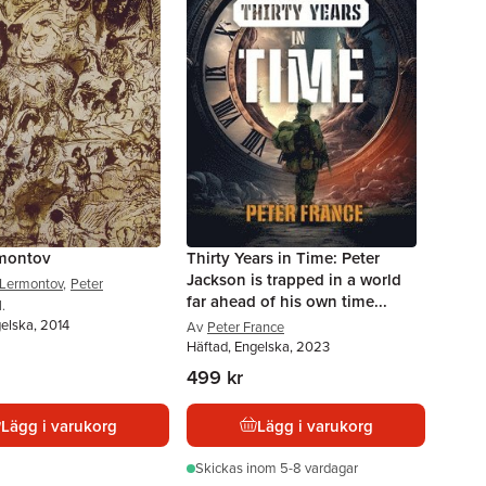
rmontov
Thirty Years in Time: Peter
Jackson is trapped in a world
 Lermontov
,
Peter
far ahead of his own time...
l.
elska, 2014
Av
Peter France
Häftad, Engelska, 2023
499 kr
Lägg i varukorg
Lägg i varukorg
Skickas
inom 5-8 vardagar