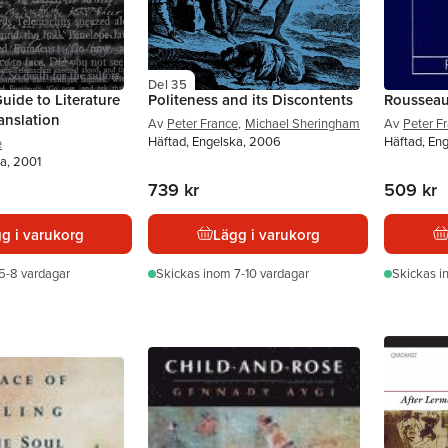
Del 35
uide to Literature
Politeness and its Discontents
Rousseau
anslation
Av
Peter France
,
Michael Sheringham
Av
Peter F
Häftad, Engelska, 2006
Häftad, En
e
a, 2001
739 kr
509 kr
g i varukorg
Lägg i varukorg
5-8 vardagar
Skickas
inom 7-10 vardagar
Skickas
i