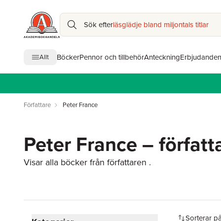
Sök efter
läsglädje bland miljontals titlar
Böcker
Pennor och tillbehör
Anteckning
Erbjudande
Allt
Författare
Peter France
Peter France – författ
Visar alla böcker från författaren .
Hoppa över filtreringsmeny
Sorterar p