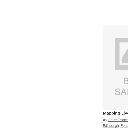
Mapping Liv
Av
Peter Franc
Edinburgh; Fello