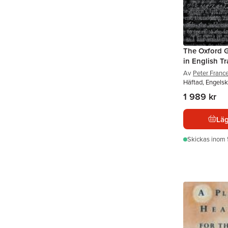
The Oxford G
in English Tr
Av
Peter Franc
Häftad, Engelsk
1 989 kr
Läg
Skickas
inom 