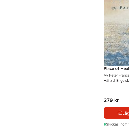
Place of Heal
Av
Peter Franc
Häftad, Engels
279 kr
Läg
Skickas
inom 