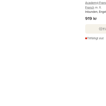
Academy) France
French
m. fl.
Inbunden, Enge
919 kr
Ti
Tillfälligt slut