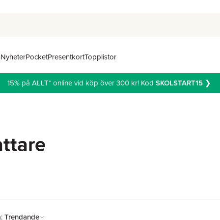
n
Nyheter
Pocket
Presentkort
Topplistor
15% på ALLT* online vid köp över 300 kr! Kod
SKOLSTART15
❯
attare
å:
Trendande