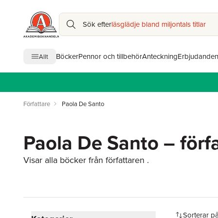
Sök efter
läsglädje bland miljontals titlar
Böcker
Pennor och tillbehör
Anteckning
Erbjudande
Allt
Författare
Paola De Santo
Paola De Santo – förf
Visar alla böcker från författaren .
Hoppa över filtreringsmeny
Sorterar p