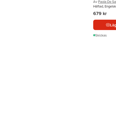
Av
Paola De Sa
Häftad, Engels
679 kr
Läg
Skickas