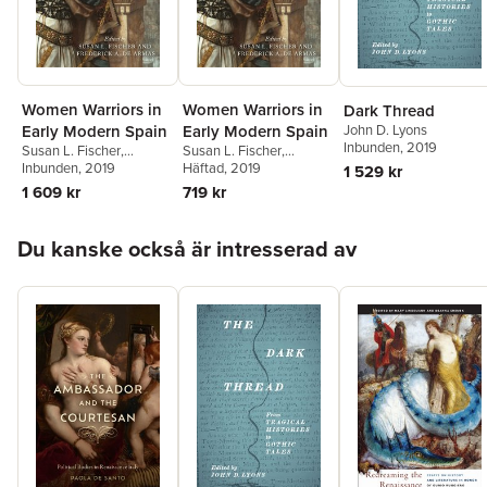
Women Warriors in
Women Warriors in
Dark Thread
Early Modern Spain
Early Modern Spain
John D. Lyons
Inbunden
, 2019
Susan L. Fischer
,
Susan L. Fischer
,
Frederick A. de Armas
Inbunden
, 2019
Frederick A. de Armas
Häftad
, 2019
1 529 kr
1 609 kr
719 kr
Hoppa över listan
Du kanske också är intresserad av