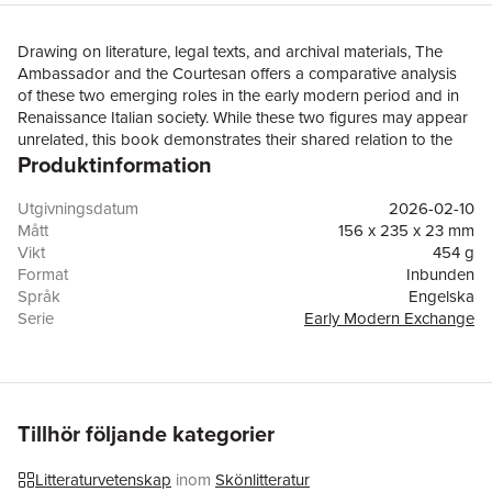
Drawing on literature, legal texts, and archival materials, The
Ambassador and the Courtesan offers a comparative analysis
of these two emerging roles in the early modern period and in
Renaissance Italian society. While these two figures may appear
unrelated, this book demonstrates their shared relation to the
Produktinformation
body politic, including the relationship of their very bodies to
that metaphorical body. One imagines the early modern
ambassador as traveling from one center of power to another,
Utgivningsdatum
2026-02-10
gathering news and disseminating it in writing, as well as
Mått
156 x 235 x 23 mm
negotiating in person. The courtesan, in contrast, is normally
Vikt
454 g
imagined employing her body in the service of entertaining elite
Format
Inbunden
clients in the enclosed space of the urban salon. These
Språk
Engelska
characterizations reinforce their very different roles in
Serie
Early Modern Exchange
Renaissance Italian society and culture, but by placing them in
Antal sidor
252
dialogue, salient points of convergence emerge detailing how
Förlag
University of Delaware Press
they were integral to the concurrent emergence of a modern
ISBN
9781644534168
subjectivity of the individual and the formation of the modern
state.
Tillhör följande kategorier
Litteraturvetenskap
inom
Skönlitteratur