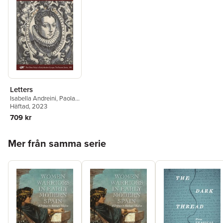
Letters
Isabella Andreini
,
Paola
De Santo
Häftad
, 2023
,
Caterina
Mongiat Farina
709 kr
Hoppa över listan
Mer från samma serie