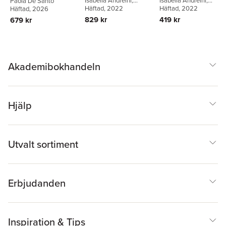
Isabella Andreini
,
Isabella Andreini
,
Bilingual Edition
comica gelosa
Paola De Santo
Pamela Allen Brown
Häftad
, 2022
,
Girolamo Bordone
Häftad
, 2022
,
Piet
Häftad
, 2026
Julie D. Campbell
,
Eric
Martire Locarno
829 kr
419 kr
679 kr
Nicholson
,
Pamela Allen
Brown
Akademibokhandeln
Hjälp
Utvalt sortiment
Erbjudanden
Inspiration & Tips