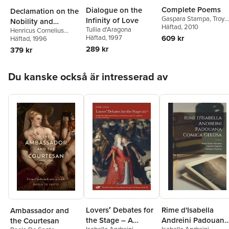
Complete Poems
Dialogue on the
Declamation on the
Gaspara Stampa
,
Troy
Infinity of Love
Nobility and
Tower
Häftad
,
, 2010
Jane Tylus
Tullia d'Aragona
Henricus Cornelius
Preeminence of the
609 kr
Häftad
, 1997
Agrippa
Häftad
, 1996
,
Albert Rabil Jr.
Female Sex
289 kr
379 kr
Hoppa över listan
Du kanske också är intresserad av
Lovers′ Debates for
Rime d'Isabella
Ambassador and
the Stage – A
Andreini Padouana
the Courtesan