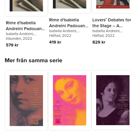
Rime d'Isabella
Lovers′ Debates for
Rime d'Isabella
Andreini Padouana
the Stage – A
Andreini Padouana
Isabella Andreini
,
Isabella Andreini
,
comica gelosa
Bilingual Edition
Isabella Andreini
,
comica gelosa
Girolamo Bordone
Häftad
, 2022
,
Pietro
Pamela Allen Brown
Häftad
, 2022
,
Girolamo Bordone
Inbunden
, 2022
,
Pietro
Martire Locarno
Julie D. Campbell
,
Eric
419 kr
829 kr
Martire Locarno
579 kr
Nicholson
,
Pamela Alle
Brown
Hoppa över listan
Mer från samma serie