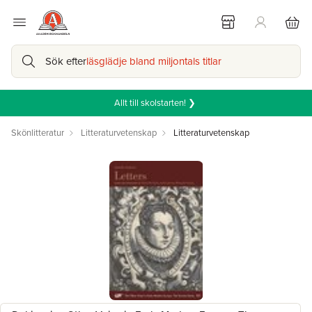
Sök efter
läsglädje bland miljontals titlar
Allt till skolstarten! ❯
Skönlitteratur
Litteraturvetenskap
Litteraturvetenskap