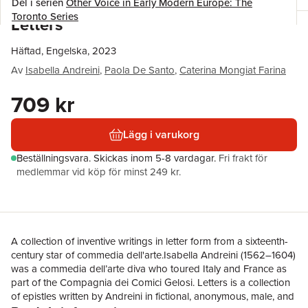
Del i serien
Other Voice in Early Modern Europe: The
Toronto Series
Letters
Häftad, Engelska, 2023
Av
Isabella Andreini
,
Paola De Santo
,
Caterina Mongiat Farina
709 kr
Lägg i varukorg
Beställningsvara.
Skickas
inom 5-8 vardagar
.
Fri frakt för
medlemmar vid köp för minst 249 kr.
A collection of inventive writings in letter form from a sixteenth-
century star of commedia dell'arte.Isabella Andreini (1562–1604)
was a commedia dell’arte diva who toured Italy and France as
part of the Compagnia dei Comici Gelosi. Letters is a collection
of epistles written by Andreini in fictional, anonymous, male, and