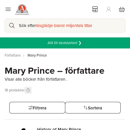
Sök efter
läsglädje bland miljontals titlar
Allt till skolstarten! ❯
Författare
Mary Prince
Mary Prince – författare
Visar alla böcker från författaren .
18
produkter
Filtrera
Sortera
History of Mary Prince