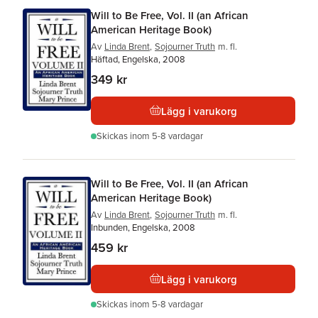
Will to Be Free, Vol. II (an African
American Heritage Book)
Av
Linda Brent
,
Sojourner Truth
m. fl.
Häftad, Engelska, 2008
349 kr
Lägg i varukorg
Skickas
inom 5-8 vardagar
Will to Be Free, Vol. II (an African
American Heritage Book)
Av
Linda Brent
,
Sojourner Truth
m. fl.
Inbunden, Engelska, 2008
459 kr
Lägg i varukorg
Skickas
inom 5-8 vardagar