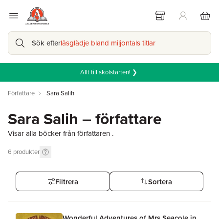
Sök efter
läsglädje bland miljontals titlar
Allt till skolstarten! ❯
Författare
Sara Salih
Sara Salih – författare
Visar alla böcker från författaren .
6
produkter
Filtrera
Sortera
Wonderful Adventures of Mrs Seacole in