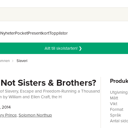
n
Nyheter
Pocket
Presentkort
Topplistor
Allt till skolstarten! ❯
 ämnen
Slaveri
Not Sisters & Brothers?
Produk
 of Slavery, Escape and Freedom-Running a Thousand
Utgivnin
 by William and Ellen Craft, the H
Mått
Vikt
, 2014
Format
ry Prince
,
Solomon Northup
Språk
Antal sid
Förlag