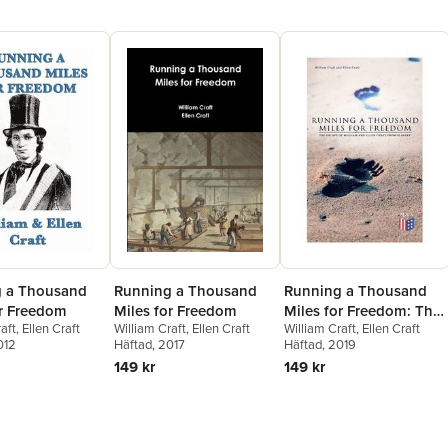
 a Thousand
Running a Thousand
Running a Thousand
or Freedom
Miles for Freedom
Miles for Freedom: The
aft
,
Ellen Craft
William Craft
,
Ellen Craft
William Craft
,
Ellen Craft
Escape of William and
012
Häftad
, 2017
Häftad
, 2019
Ellen Craft From
149 kr
149 kr
Slavery