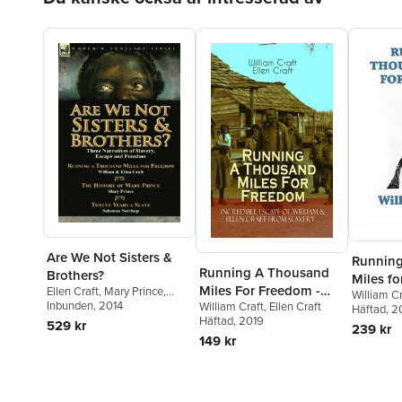
Are We Not Sisters &
Running
Running A Thousand
Brothers?
Miles f
Miles For Freedom -
Ellen Craft
,
Mary Prince
,
William Cr
Solomon Northup
Inbunden
, 2014
William Craft
,
Ellen Craft
Incredible Escape of
Häftad
, 2
Häftad
, 2019
529 kr
William & Ellen Craft
239 kr
149 kr
from Slavery