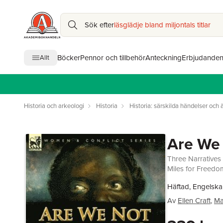
Sök efter
läsglädje bland miljontals titlar
Böcker
Pennor och tillbehör
Anteckning
Erbjudande
Allt
Historia och arkeologi
Historia
Historia: särskilda händelser och
Are We 
Three Narratives
Miles for Freedom
Häftad, Engelska
Av
Ellen Craft
,
Ma