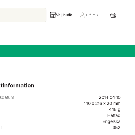
Välj butik
tinformation
gsdatum
2014-04-10
140 x 216 x 20 mm
445 g
Häftad
Engelska
or
352
Leonaur Ltd