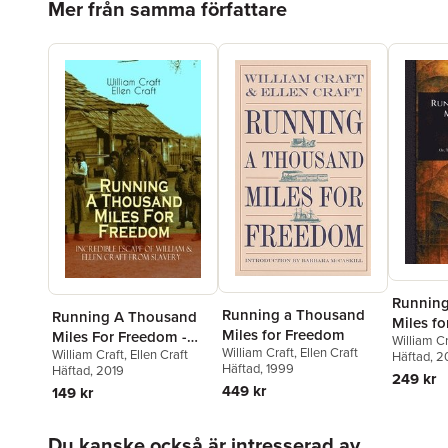
Mer från samma författare
Running
Running a Thousand
Running A Thousand
Miles f
Miles for Freedom
Miles For Freedom -
William Cr
William Craft
,
Ellen Craft
William Craft
,
Ellen Craft
Incredible Escape of
Häftad
, 
Häftad
, 1999
Häftad
, 2019
William & Ellen Craft
249 kr
449 kr
149 kr
from Slavery
Hoppa över listan
Du kanske också är intresserad av