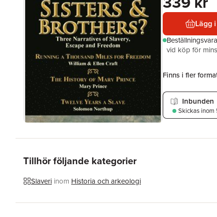
339 kr
Lägg i
Beställningsvar
vid köp för mins
Finns i fler format
Inbunden
Skickas
inom 
Tillhör följande kategorier
Slaveri
inom
Historia och arkeologi
Hoppa över listan