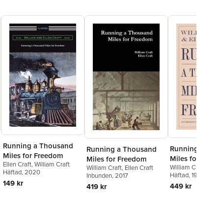
Running a Thousand
Running a Th
Running a Thousand
Miles for Freedom
Miles for Free
Miles for Freedom
Ellen Craft
,
William Craft
William Craft
,
Elle
William Craft
,
Ellen Craft
Häftad
, 2020
Häftad
, 1999
Inbunden
, 2017
149 kr
449 kr
419 kr