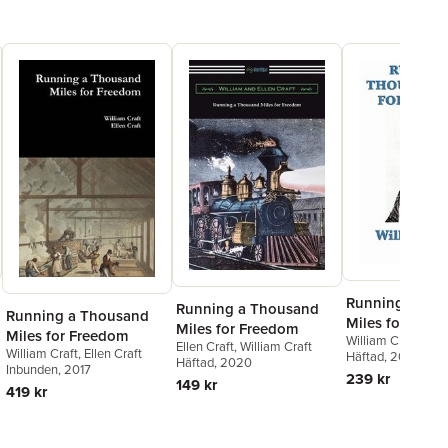
Running a Th
Running a Thousand
Running a Thousand
Miles for Free
Miles for Freedom
Miles for Freedom
William Craft
,
Elle
Ellen Craft
,
William Craft
William Craft
,
Ellen Craft
Häftad
, 2012
Häftad
, 2020
Inbunden
, 2017
239 kr
149 kr
419 kr