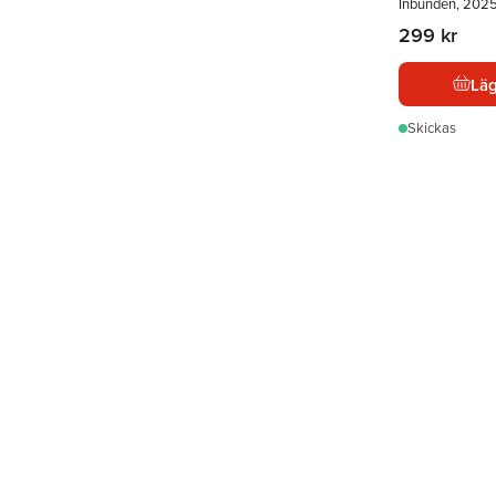
Inbunden, 202
299 kr
Läg
Skickas