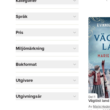
Kategorier
Böcker
Språk
Skönlitteratur
4
Visa fler
Pris
Visa fler
Miljömärkning
Bokformat
Utgivare
Utgivningsår
Del 1
Väglöst land
Av
Marie Hede