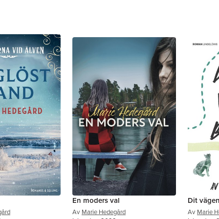
En moders val
Dit vägen
gård
Av
Marie Hedegård
Av
Marie H