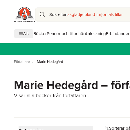
Sök efter
läsglädje bland miljontals titlar
Böcker
Pennor och tillbehör
Anteckning
Erbjudande
Allt
Författare
Marie Hedegård
Marie Hedegård – förf
Visar alla böcker från författaren .
Hoppa över filtreringsmeny
Sorterar p