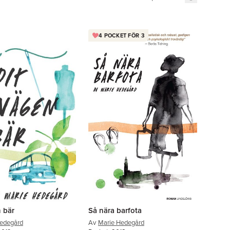
4 POCKET FÖR 3
 bär
Så nära barfota
edegård
Av
Marie Hedegård