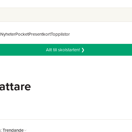
n
Nyheter
Pocket
Presentkort
Topplistor
Allt till skolstarten! ❯
attare
å:
Trendande