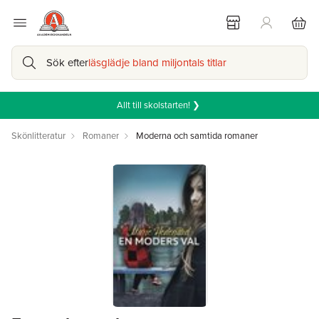
Sök efter
läsglädje bland miljontals titlar
Allt till skolstarten! ❯
Skönlitteratur
Romaner
Moderna och samtida romaner