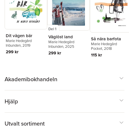
Del 1
Dit vägen bär
Väglöst land
Så nära barfota
Marie Hedegård
Marie Hedegård
Marie Hedegård
Inbunden
, 2019
Inbunden
, 2025
Pocket
, 2018
299 kr
299 kr
115 kr
Akademibokhandeln
Hjälp
Utvalt sortiment