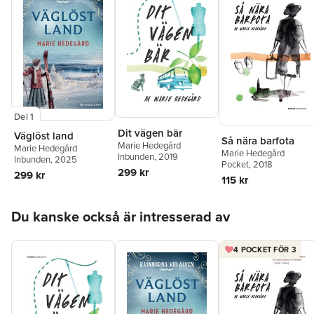
Del 1
Dit vägen bär
Väglöst land
Så nära barfota
Marie Hedegård
Marie Hedegård
Marie Hedegård
Inbunden
, 2019
Inbunden
, 2025
Pocket
, 2018
299 kr
299 kr
115 kr
Hoppa över listan
Du kanske också är intresserad av
4 POCKET FÖR 3