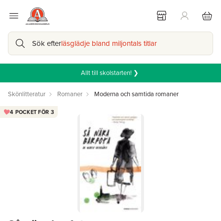
Sök efter
läsglädje bland miljontals titlar
Allt till skolstarten! ❯
Skönlitteratur
Romaner
Moderna och samtida romaner
4 POCKET FÖR 3