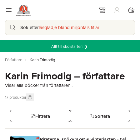
Sök efter
läsglädje bland miljontals titlar
Allt till skolstarten! ❯
Författare
Karin Frimodig
Karin Frimodig – författare
Visar alla böcker från författaren .
17
produkter
Filtrera
Sortera
Piraterna, spökvraket & vinterjakten - två