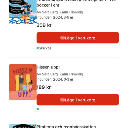
böcker i en!
Av
Sara Berg
,
Karin Frimodig
Inbunden, 2024, 3-6 år
309 kr
Lägg i varukorg
Skickas
Hissen upp!
Av
Sara Berg
,
Karin Frimodig
Inbunden, 2024, 0-3 år
189 kr
Lägg i varukorg
Piraterna och regnbågsskatten